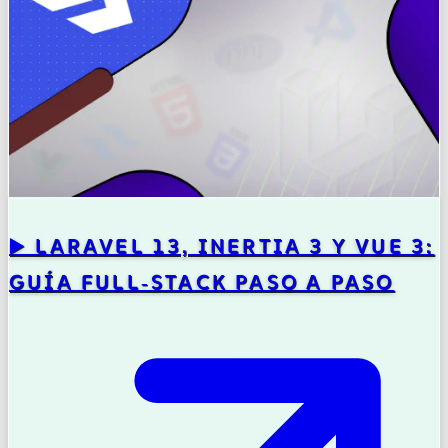
▶️ LARAVEL 13, INERTIA 3 Y VUE 3:
GUÍA FULL‑STACK PASO A PASO