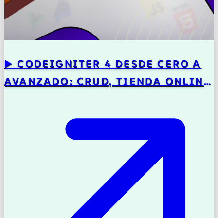
▶️ CODEIGNITER 4 DESDE CERO A
AVANZADO: CRUD, TIENDA ONLINE
Y APIS CON PHP 8