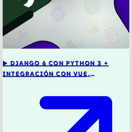
▶️ DJANGO 6 CON PYTHON 3 +
INTEGRACIÓN CON VUE,
BOOTSTRAP 5