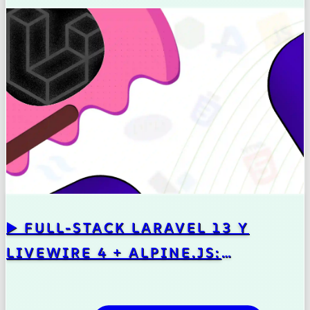
▶️ FULL-STACK LARAVEL 13 Y
LIVEWIRE 4 + ALPINE.JS:
CONSTRUYE APLICACIONES
REALES DESDE CERO