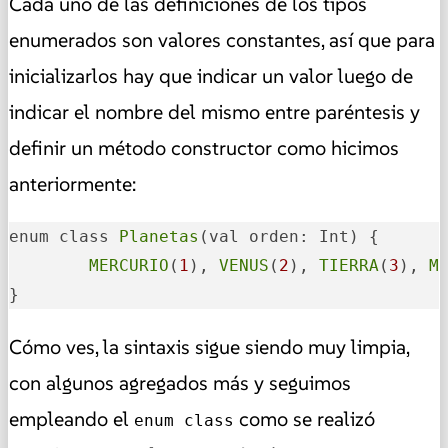
Cada uno de las definiciones de los tipos
enumerados son valores constantes, así que para
inicializarlos hay que indicar un valor luego de
indicar el nombre del mismo entre paréntesis y
definir un método constructor como hicimos
anteriormente:
enum class 
Planetas
(val orden: Int) {

MERCURIO
(
1
), 
VENUS
(
2
), 
TIERRA
(
3
), 
M
}
Cómo ves, la sintaxis sigue siendo muy limpia,
con algunos agregados más y seguimos
empleando el
como se realizó
enum class