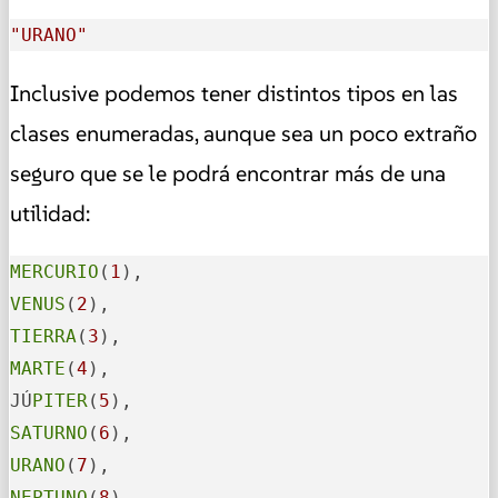
"URANO"
Inclusive podemos tener distintos tipos en las
clases enumeradas, aunque sea un poco extraño
seguro que se le podrá encontrar más de una
utilidad:
MERCURIO
(
1
VENUS
(
2
TIERRA
(
3
MARTE
(
4
),

JÚ
PITER
(
5
SATURNO
(
6
URANO
(
7
NEPTUNO
(
8