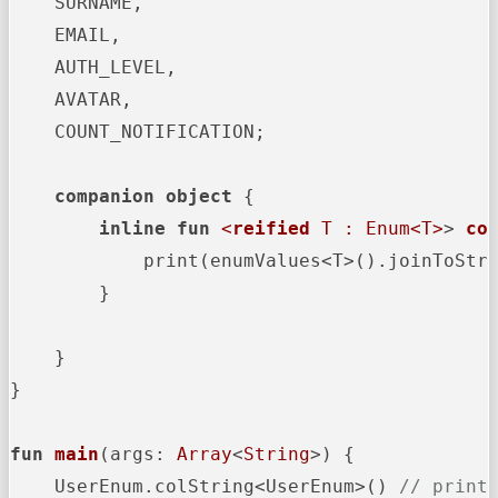
    SURNAME,

    EMAIL,

    AUTH_LEVEL,

    AVATAR,

    COUNT_NOTIFICATION;

companion
object
 {

inline
fun
<
reified
 T : Enum<T>
> 
co
            print(enumValues<T>().joinToStri
        }

    }

}

fun
main
(args: 
Array
<
String
>)
 {

    UserEnum.colString<UserEnum>() 
// print