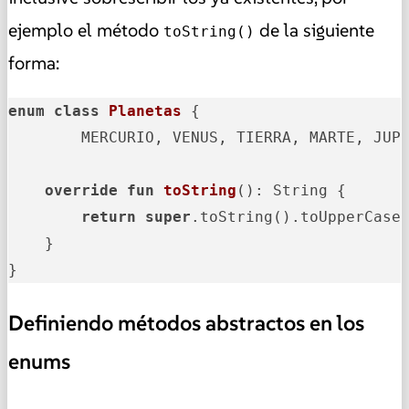
ejemplo el método
de la siguiente
toString()
forma:
enum
class
Planetas
 {

	MERCURIO, VENUS, TIERRA, MARTE, JUPITER, SATURNO, URANO, NEPTUNO;

override
fun
toString
()
: String {

return
super
.toString().toUpperCase(
    }

}
Definiendo métodos abstractos en los
enums