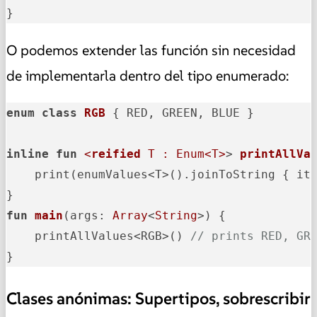
}
O podemos extender las función sin necesidad
de implementarla dentro del tipo enumerado:
enum
class
RGB
 { RED, GREEN, BLUE }

inline
fun
<
reified
 T : Enum<T>
> 
printAllVa
    print(enumValues<T>().joinToString { it.
fun
main
(args: 
Array
<
String
>)
 {

    printAllValues<RGB>() 
// prints RED, GR
}
Clases anónimas: Supertipos, sobrescribir