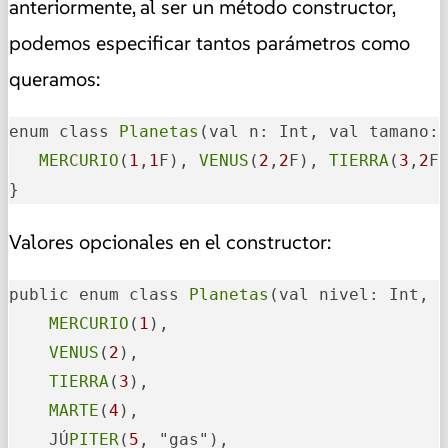
anteriormente, al ser un método constructor,
podemos especificar tantos parámetros como
queramos:
enum class 
Planetas
(val n: Int, val tamano: 
MERCURIO
(
1
,
1
F), 
VENUS
(
2
,
2
F), 
TIERRA
(
3
,
2
F
}
Valores opcionales en el constructor:
public enum class 
Planetas
(val nivel: Int, v
MERCURIO
(
1
),

VENUS
(
2
),

TIERRA
(
3
),

MARTE
(
4
),

    JÚ
PITER
(
5
, "gas"),
