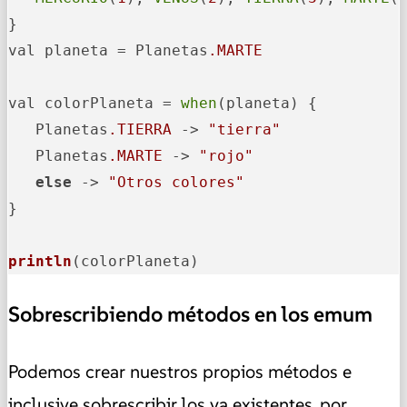
}

val planeta = Planetas
.MARTE
val colorPlaneta = 
when
(planeta) {

   Planetas
.TIERRA
 -> 
"tierra"
   Planetas
.MARTE
 -> 
"rojo"
else
 -> 
"Otros colores"
}

println
(colorPlaneta)
Sobrescribiendo métodos en los emum
Podemos crear nuestros propios métodos e
inclusive sobrescribir los ya existentes, por