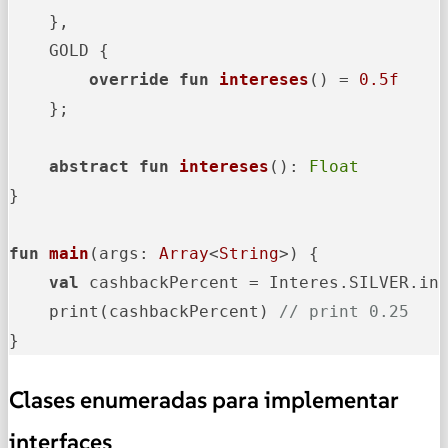
    },

    GOLD {

override
fun
intereses
()
 = 
0.5f
    };

abstract
fun
intereses
()
: 
Float
}

fun
main
(args: 
Array
<
String
>)
 {

val
 cashbackPercent = Interes.SILVER.int
    print(cashbackPercent) 
// print 0.25
}
Clases enumeradas para implementar
interfaces