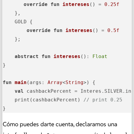
override
fun
intereses
()
 = 
0.25f
    },

    GOLD {

override
fun
intereses
()
 = 
0.5f
    };

abstract
fun
intereses
()
: 
Float
}

fun
main
(args: 
Array
<
String
>)
 {

val
 cashbackPercent = Interes.SILVER.int
    print(cashbackPercent) 
// print 0.25
}
Cómo puedes darte cuenta, declaramos una