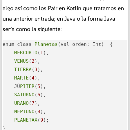
algo así como los Pair en Kotlin que tratamos en
una anterior entrada; en Java o la forma Java
sería como la siguiente:
enum class 
Planetas
(val orden: Int)  {

MERCURIO
(
1
),

VENUS
(
2
),

TIERRA
(
3
),

MARTE
(
4
),

    JÚ
PITER
(
5
),

SATURNO
(
6
),

URANO
(
7
),

NEPTUNO
(
8
),

PLANETAX
(
9
);

}