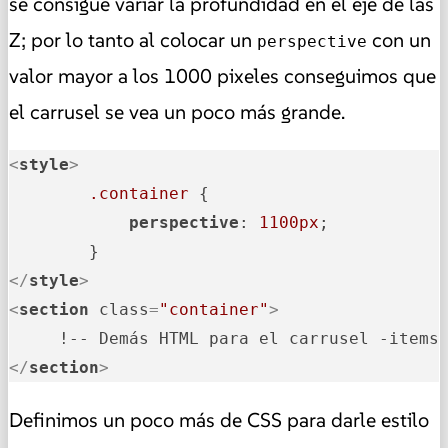
se consigue variar la profundidad en el eje de las
Z; por lo tanto al colocar un
con un
perspective
valor mayor a los 1000 pixeles conseguimos que
el carrusel se vea un poco más grande.
<
style
>
.container
 {

perspective
: 
1100px
;

</
style
>
<
section
class
=
"container"
>
</
section
>
Definimos un poco más de CSS para darle estilo