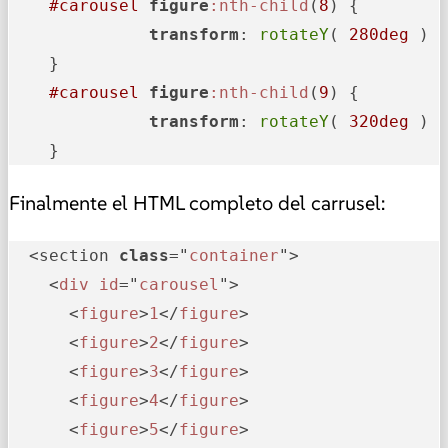
#carousel
figure
:nth-child
(
8
) {

transform
: 
rotateY
( 
280deg
 ) 
    }

#carousel
figure
:nth-child
(
9
) {

transform
: 
rotateY
( 
320deg
 ) 
    }
Finalmente el HTML completo del carrusel:
  <section 
class
="
container
">

    <
div
id
="
carousel
">

      <
figure
>
1
</
figure
>

      <
figure
>
2
</
figure
>

      <
figure
>
3
</
figure
>

      <
figure
>
4
</
figure
>

      <
figure
>
5
</
figure
>
