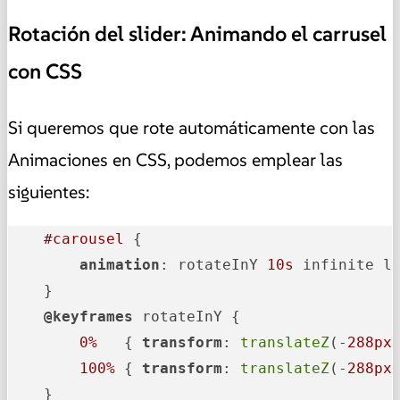
Rotación del slider: Animando el carrusel
con CSS
Si queremos que rote automáticamente con las
Animaciones en CSS, podemos emplear las
siguientes:
#carousel
 {

animation
: rotateInY 
10s
 infinite li
    }

@keyframes
 rotateInY {

0%
   { 
transform
: 
translateZ
(-
288px
100%
 { 
transform
: 
translateZ
(-
288px
    }