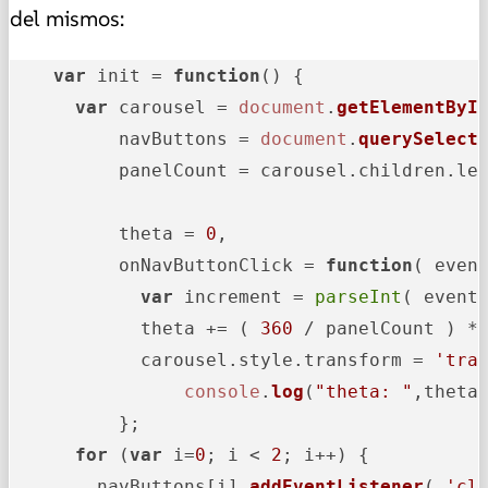
del mismos:
var
 init = 
function
(
) {

var
 carousel = 
document
.
getElementByI
          navButtons = 
document
.
querySelect
          panelCount = carousel.
children
.
le
          theta = 
0
,

          onNavButtonClick = 
function
(
 even
var
 increment = 
parseInt
( event
            theta += ( 
360
 / panelCount ) * 
            carousel.
style
.
transform
 = 
'tra
console
.
log
(
"theta: "
,theta)
          };

for
 (
var
 i=
0
; i < 
2
; i++) {

        navButtons[i].
addEventListener
( 
'cl