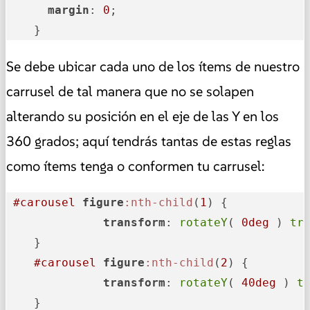
margin
: 
0
;

    }
Se debe ubicar cada uno de los ítems de nuestro
carrusel de tal manera que no se solapen
alterando su posición en el eje de las Y en los
360 grados; aquí tendrás tantas de estas reglas
como ítems tenga o conformen tu carrusel:
#carousel
figure
:nth-child
(
1
) {

transform
: 
rotateY
( 
0deg
 ) 
tr
    }

#carousel
figure
:nth-child
(
2
) {

transform
: 
rotateY
( 
40deg
 ) 
t
    }
