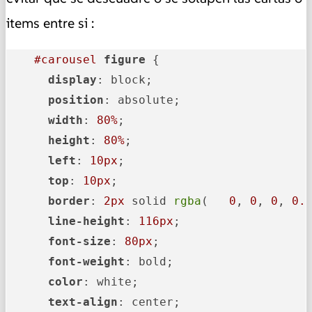
items entre si :
#carousel
figure
 {

display
: block;

position
: absolute;

width
: 
80%
;

height
: 
80%
;

left
: 
10px
;

top
: 
10px
;

border
: 
2px
 solid 
rgba
(   
0
, 
0
, 
0
, 
0.
line-height
: 
116px
;

font-size
: 
80px
;

font-weight
: bold;

color
: white;

text-align
: center;
