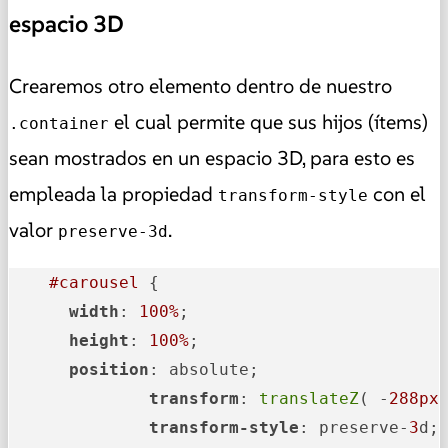
espacio 3D
Crearemos otro elemento dentro de nuestro
el cual permite que sus hijos (ítems)
.container
sean mostrados en un espacio 3D, para esto es
empleada la propiedad
con el
transform-style
valor
.
preserve-3d
#carousel
 {

width
: 
100%
;

height
: 
100%
;

position
: absolute;

transform
: 
translateZ
( -
288px
 
transform-style
: preserve-
3
d;
