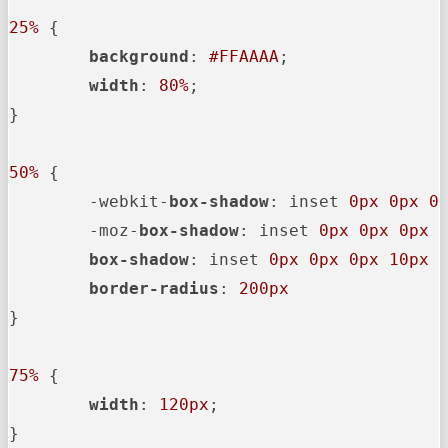
25%
 {

background
: 
#FFAAAA
;

width
: 
80%
;

}

50%
 {

	-webkit-
box-shadow
: inset 
0px
0px
0
	-moz-
box-shadow
: inset 
0px
0px
0px
box-shadow
: inset 
0px
0px
0px
10px
border-radius
: 
200px
}

75%
 {

width
: 
120px
;

}
