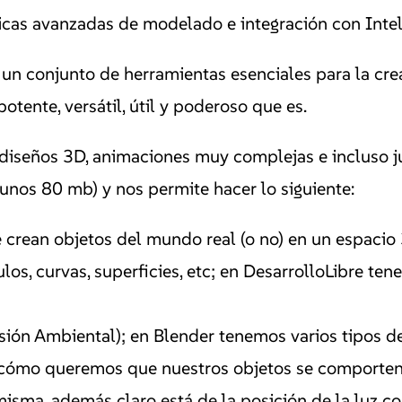
icas avanzadas de modelado e integración con Intelig
e un conjunto de herramientas esenciales para la c
tente, versátil, útil y poderoso que es.
ar diseños 3D, animaciones muy complejas e incluso
unos 80 mb) y nos permite hacer lo siguiente:
e crean objetos del mundo real (o no) en un espacio
ulos, curvas, superficies, etc; en DesarrolloLibre
usión Ambiental); en Blender tenemos varios tipos d
cómo queremos que nuestros objetos se comporten c
misma, además claro está de la posición de la luz c