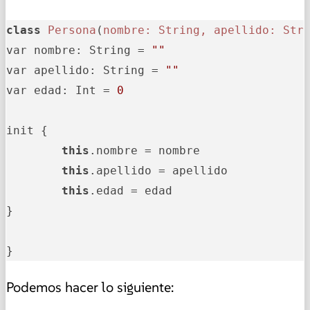
class
Persona
(
nombre: 
String
, 
apellido
: 
Str
var nombre: String = 
""
var apellido: String = 
""
var edad: Int = 
0
init {

this
.nombre = nombre

this
.apellido = apellido

this
.edad = edad

}

}
Podemos hacer lo siguiente: