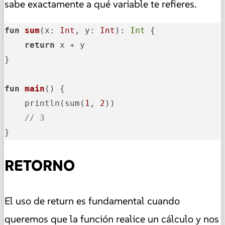
sabe exactamente a qué variable te refieres.
fun
sum
(x: 
Int
, y: 
Int
)
: 
Int
 {

return
 x + y

}

fun
main
()
 {

    println(sum(
1
, 
2
))

// 3
}
RETORNO
El uso de return es fundamental cuando
queremos que la función realice un cálculo y nos