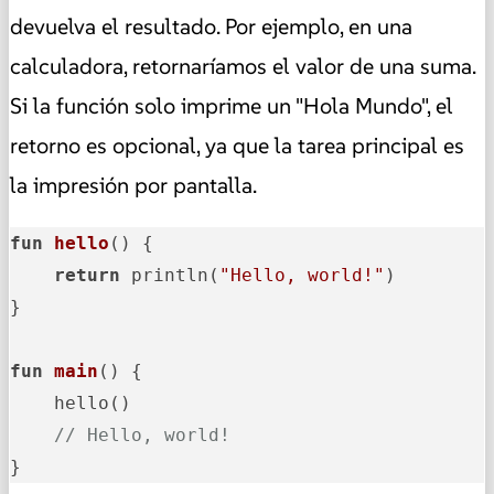
devuelva el resultado. Por ejemplo, en una
calculadora, retornaríamos el valor de una suma.
Si la función solo imprime un "Hola Mundo", el
retorno es opcional, ya que la tarea principal es
la impresión por pantalla.
fun
hello
()
 {

return
 println(
"Hello, world!"
)

}

fun
main
()
 {

    hello()

// Hello, world!
}