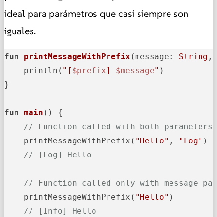
ideal para parámetros que casi siempre son
iguales.
fun
printMessageWithPrefix
(message: 
String
,
    println(
"[
$prefix
] 
$message
"
)

}

fun
main
()
 {

// Function called with both parameters
    printMessageWithPrefix(
"Hello"
, 
"Log"
) 

// [Log] Hello
// Function called only with message pa
    printMessageWithPrefix(
"Hello"
)        

// [Info] Hello