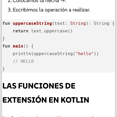
Colocamos la flecha ->.
Escribimos la operación a realizar.
fun
uppercaseString
(text: 
String
)
: String {

return
 text.uppercase()

fun
main
()
 {

    println(uppercaseString(
"hello"
))

// HELLO
}
LAS FUNCIONES DE
EXTENSIÓN EN KOTLIN