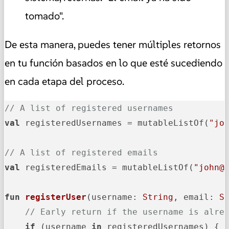
tomado".
De esta manera, puedes tener múltiples retornos
en tu función basados en lo que esté sucediendo
en cada etapa del proceso.
// A list of registered usernames
val
 registeredUsernames = mutableListOf(
"jo
// A list of registered emails
val
 registeredEmails = mutableListOf(
"john@
fun
registerUser
(username: 
String
, email: 
S
// Early return if the username is alre
if
 (username 
in
 registeredUsernames) {
