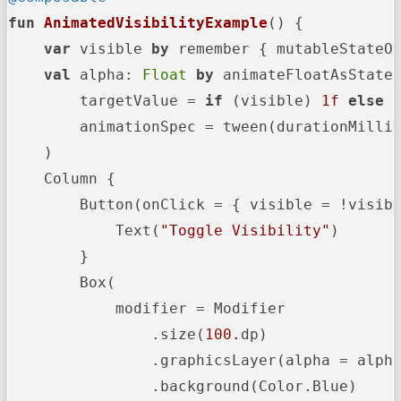
fun
AnimatedVisibilityExample
()
 {

var
 visible 
by
 remember { mutableStateO
val
 alpha: 
Float
by
 animateFloatAsState(
        targetValue = 
if
 (visible) 
1f
else
        animationSpec = tween(durationMilli
    )

    Column {

        Button(onClick = { visible = !visibl
            Text(
"Toggle Visibility"
)

        }

        Box(

            modifier = Modifier

                .size(
100.
dp)

                .graphicsLayer(alpha = alpha
                .background(Color.Blue)
