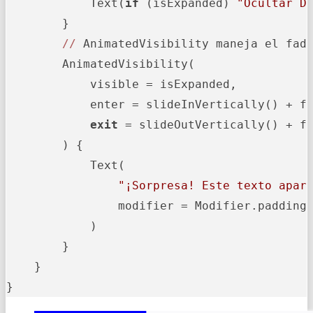
            Text(
if
 (isExpanded) 
"Ocultar D
        }

//
 AnimatedVisibility maneja el fade
        AnimatedVisibility(

            visible = isExpanded,

            enter = slideInVertically() + fa
exit
 = slideOutVertically() + fa
        ) {

            Text(

"¡Sorpresa! Este texto apar
                modifier = Modifier.padding
            )

        }

    }

}