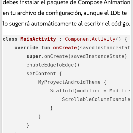
debes instalar el paquete de Compose Animation
en tu archivo de configuración, aunque el IDE te
lo sugerirá automáticamente al escribir el código.
class
MainActivity
 : 
ComponentActivity
() {

override
fun
onCreate
(savedInstanceStat
super
.onCreate(savedInstanceState)

        enableEdgeToEdge()

        setContent {

            MyProyectAndroidTheme {

                Scaffold(modifier = Modifier
                    ScrollableColumnExample(
                }

            }

        }
