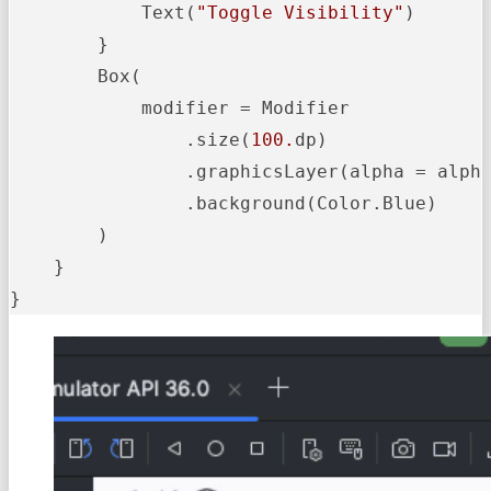
            Text(
"Toggle Visibility"
)

        }

        Box(

            modifier = Modifier

                .size(
100.
dp)

                .graphicsLayer(alpha = alpha
                .background(Color.Blue)

        )

    }

}