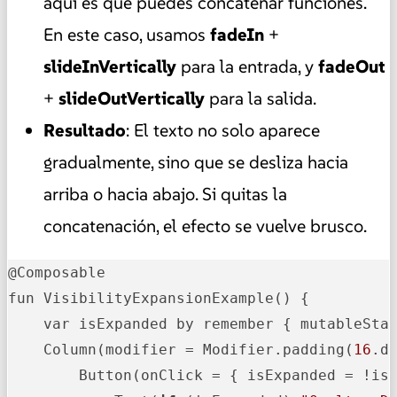
aquí es que puedes concatenar funciones.
En este caso, usamos
fadeIn
+
slideInVertically
para la entrada, y
fadeOut
+
slideOutVertically
para la salida.
Resultado
: El texto no solo aparece
gradualmente, sino que se desliza hacia
arriba o hacia abajo. Si quitas la
concatenación, el efecto se vuelve brusco.
@Composable

fun VisibilityExpansionExample() {

    var isExpanded by remember { mutableStat
    Column(modifier = Modifier.padding(
16
.dp
        Button(onClick = { isExpanded = !isE