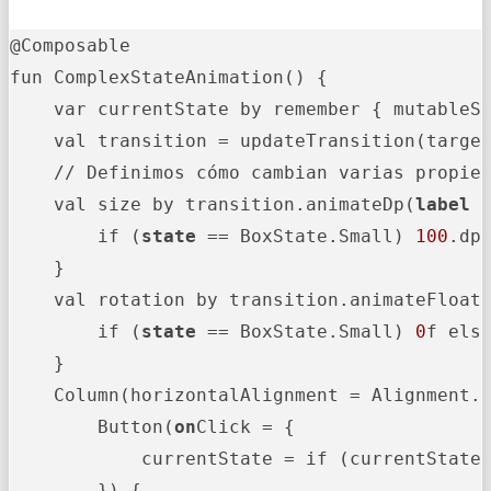
@Composable

fun ComplexStateAnimation() {

    var currentState by remember { mutableSt
    val transition = updateTransition(targe
    // Definimos cómo cambian varias propied
    val size by transition.animateDp(
label
 
        if (
state
 == BoxState.Small) 
100
.dp
    }

    val rotation by transition.animateFloat
        if (
state
 == BoxState.Small) 
0
f els
    }

    Column(horizontalAlignment = Alignment.C
        Button(
on
Click = {

            currentState = if (currentState 
        }) {
