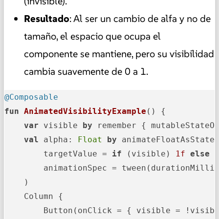
(invisible).
Resultado
: Al ser un cambio de alfa y no de
tamaño, el espacio que ocupa el
componente se mantiene, pero su visibilidad
cambia suavemente de 0 a 1.
@Composable
fun
AnimatedVisibilityExample
()
 {

var
 visible 
by
 remember { mutableStateO
val
 alpha: 
Float
by
 animateFloatAsState(
        targetValue = 
if
 (visible) 
1f
else
        animationSpec = tween(durationMilli
    )

    Column {

        Button(onClick = { visible = !visibl