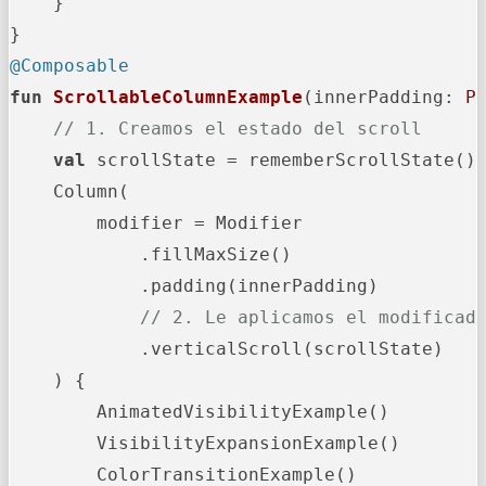
    }

@Composable
fun
ScrollableColumnExample
(innerPadding: 
P
// 1. Creamos el estado del scroll
val
 scrollState = rememberScrollState()

    Column(

        modifier = Modifier

            .fillMaxSize()

            .padding(innerPadding)

// 2. Le aplicamos el modificad
            .verticalScroll(scrollState)

    ) {

        AnimatedVisibilityExample()

        VisibilityExpansionExample()

        ColorTransitionExample()
