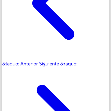
&laquo; Anterior
Siguiente &raquo;