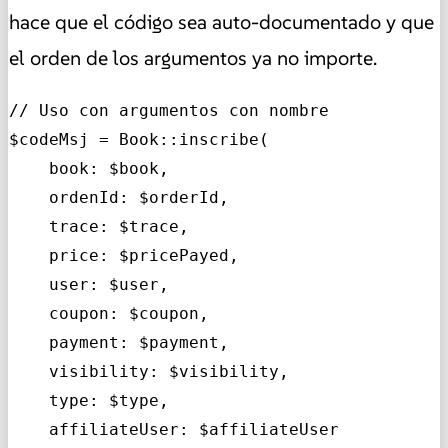
hace que el código sea auto-documentado y que
el orden de los argumentos ya no importe.
// Uso con argumentos con nombre

$codeMsj = Book::inscribe(

    book: $book,

    ordenId: $orderId,

    trace: $trace,

    price: $pricePayed,

    user: $user,

    coupon: $coupon,

    payment: $payment,

    visibility: $visibility,

    type: $type,

    affiliateUser: $affiliateUser
