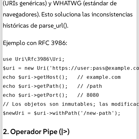
(URIs genéricas) y WHATWG (estándar de
navegadores). Esto soluciona las inconsistencias
históricas de parse_url().
Ejemplo con RFC 3986:
use Uri\Rfc3986\Uri;

$uri = new Uri('https://user:pass@example.co
echo $uri->getHost();   // example.com

echo $uri->getPath();   // /path

echo $uri->getPort();   // 8080

// Los objetos son inmutables; las modificac
$newUri = $uri->withPath('/new-path'); 
2. Operador Pipe (|>)