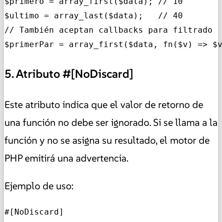
$primero = array_first($data); // 10

$ultimo = array_last($data);   // 40

// También aceptan callbacks para filtrado

$primerPar = array_first($data, fn($v) => $
5. Atributo #[NoDiscard]
Este atributo indica que el valor de retorno de
una función no debe ser ignorado. Si se llama a la
función y no se asigna su resultado, el motor de
PHP emitirá una advertencia.
Ejemplo de uso:
#[NoDiscard]
