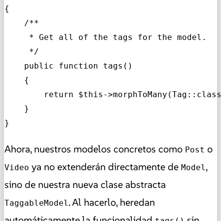
{

    /**

     * Get all of the tags for the model.

     */

    public function tags()

    {

        return $this->morphToMany(Tag::class
    }

}
Ahora, nuestros modelos concretos como
o
Post
ya no extenderán directamente de
,
Video
Model
sino de nuestra nueva clase abstracta
. Al hacerlo, heredan
TaggableModel
automáticamente la funcionalidad
sin
tags()