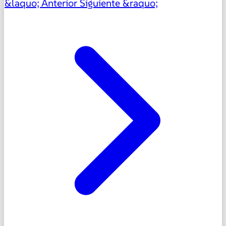
&laquo; Anterior
Siguiente &raquo;