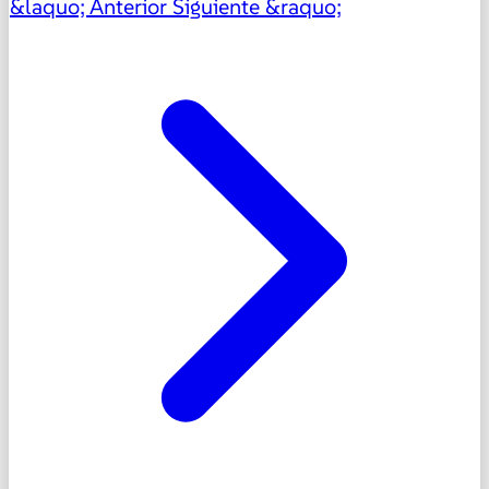
&laquo; Anterior
Siguiente &raquo;