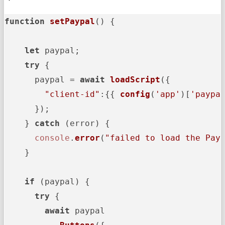
function
setPaypal
(
) {

let
 paypal;

try
 {

      paypal = 
await
loadScript
({

"client-id"
:{{ 
config
(
'app'
)[
'paypa
      });

    } 
catch
 (error) {

console
.
error
(
"failed to load the Pay
    }

if
 (paypal) {

try
 {

await
 paypal
