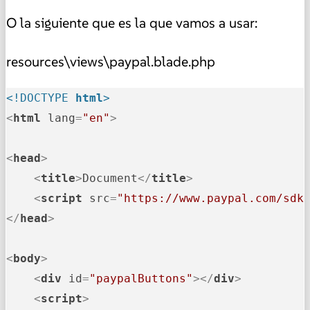
O la siguiente que es la que vamos a usar:
resources\views\paypal.blade.php
<!DOCTYPE 
html
>
<
html
lang
=
"en"
>
<
head
>
<
title
>
Document
</
title
>
<
script
src
=
"https://www.paypal.com/sdk
</
head
>
<
body
>
<
div
id
=
"paypalButtons"
>
</
div
>
<
script
>