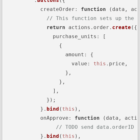
          .
Buttons
({

createOrder
: 
function
 (
data, ac
// This function sets up the 
return
 actions.
order
.
create
({

purchase_units
: [

                  {

amount
: {

value
: 
this
.
price
,

                    },

                  },

                ],

              });

            }.
bind
(
this
),

onApprove
: 
function
 (
data, acti
// TODO send data.orderID 
            }.
bind
(
this
),
