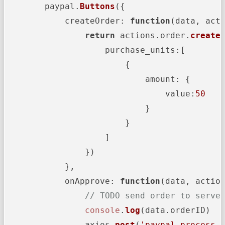
        paypal.
Buttons
({

createOrder
: 
function
(
data, act
return
 actions.
order
.
create
(
purchase_units
:[

                        {

amount
: {

value
:
50
                            }

                        }

                    ]

                })

            },

onApprove
: 
function
(
data, actio
// TODO send order to serve
console
.
log
(data.
orderID
)

                axios.
post
(
'paypal-process-