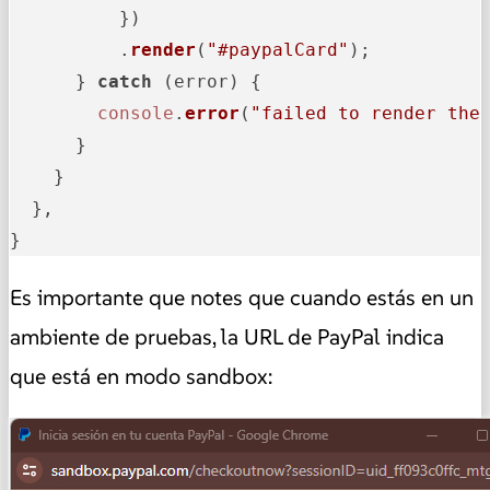
          })

          .
render
(
"#paypalCard"
);

      } 
catch
 (error) {

console
.
error
(
"failed to render the
      }

    }

  },

}
Es importante que notes que cuando estás en un
ambiente de pruebas, la URL de PayPal indica
que está en modo sandbox: