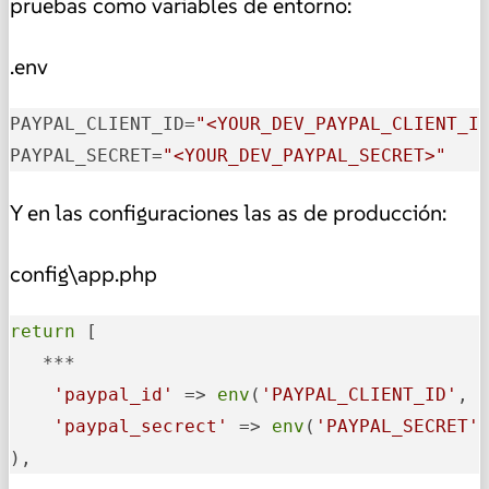
pruebas como variables de entorno:
.env
PAYPAL_CLIENT_ID
=
"<YOUR_DEV_PAYPAL_CLIENT_I
PAYPAL_SECRET
=
"<YOUR_DEV_PAYPAL_SECRET>"
Y en las configuraciones las as de producción:
config\app.php
return
 [

   ***

'paypal_id'
 => 
env
(
'PAYPAL_CLIENT_ID'
, 
'paypal_secrect'
 => 
env
(
'PAYPAL_SECRET'
),