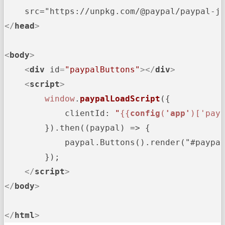
    src="https://unpkg.com/@paypal/paypal-j
</
head
>
<
body
>
<
div
id
=
"paypalButtons"
>
</
div
>
<
script
>
window
.
paypalLoadScript
({

clientId
: 
"
{{
config
(
'app'
)['pay
        }).then((paypal) => {

            paypal.Buttons().render("#paypal
        });

</
script
>
</
body
>
</
html
>