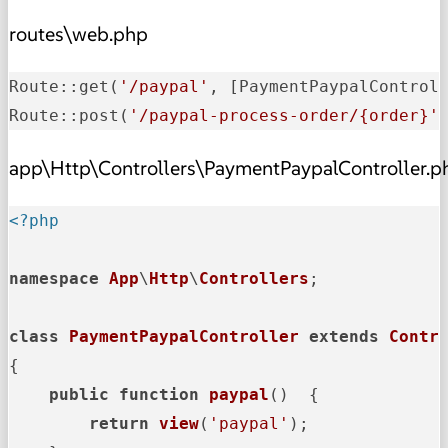
routes\web.php
Route::get(
'/paypal'
, [PaymentPaypalControl
Route::post(
'/paypal-process-order/{order}'
app\Http\Controllers\PaymentPaypalController.p
<?php
namespace
App
\
Http
\
Controllers
;

class
PaymentPaypalController
extends
Contr
{

public
function
paypal
(
)  
{

return
view
(
'paypal'
); 
