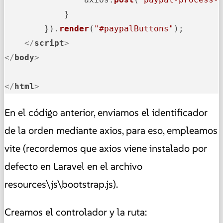
            }

        }).
render
(
"#paypalButtons"
);

</
script
>
</
body
>
</
html
>
En el código anterior, enviamos el identificador
de la orden mediante axios, para eso, empleamos
vite (recordemos que axios viene instalado por
defecto en Laravel en el archivo
resources\js\bootstrap.js).
Creamos el controlador y la ruta: