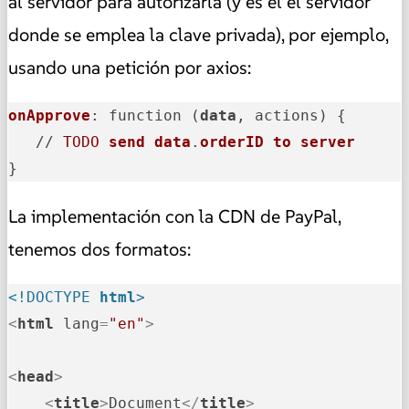
al servidor para autorizarla (y es el el servidor
donde se emplea la clave privada), por ejemplo,
usando una petición por axios:
onApprove
: function (
data
, actions) {

   // 
TODO
send
data
.
orderID
to
server
}
La implementación con la CDN de PayPal,
tenemos dos formatos:
<!DOCTYPE 
html
>
<
html
lang
=
"en"
>
<
head
>
<
title
>
Document
</
title
>