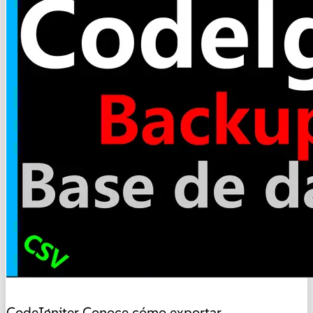
CodeIgniter
Conoce cómo exportar