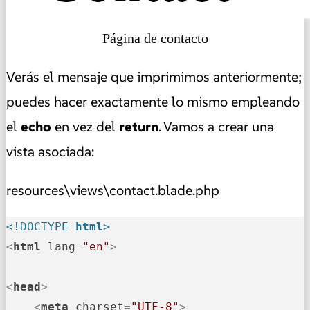
Página de contacto
Verás el mensaje que imprimimos anteriormente;
puedes hacer exactamente lo mismo empleando
el
echo
en vez del
return
. Vamos a crear una
vista asociada:
resources\views\contact.blade.php
<!DOCTYPE 
html
>
<
html
lang
=
"en"
>
<
head
>
<
meta
charset
=
"UTF-8"
>