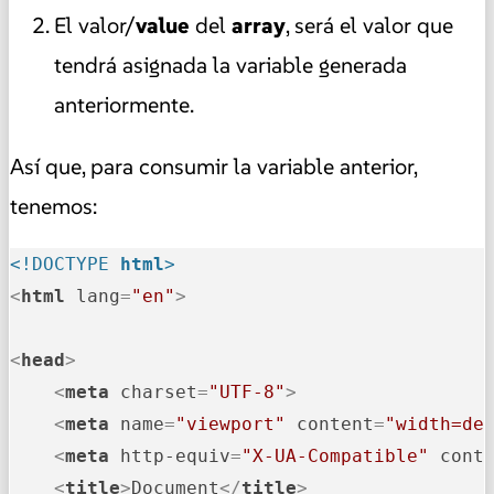
El valor/
value
del
array
, será el valor que
tendrá asignada la variable generada
anteriormente.
Así que, para consumir la variable anterior,
tenemos:
<!DOCTYPE 
html
>
<
html
lang
=
"en"
>
<
head
>
<
meta
charset
=
"UTF-8"
>
<
meta
name
=
"viewport"
content
=
"width=de
<
meta
http-equiv
=
"X-UA-Compatible"
cont
<
title
>
Document
</
title
>