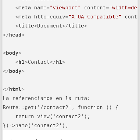
<
meta
name
=
"viewport"
content
=
"width=de
<
meta
http-equiv
=
"X-UA-Compatible"
cont
<
title
>
Document
</
title
>
</
head
>
<
body
>
<
h1
>
Contact
</
h1
>
</
body
>
</
html
>
La referenciamos en la ruta:

Route::get('/contact2', function () {

    return view('contact2');

})->name('contact2');