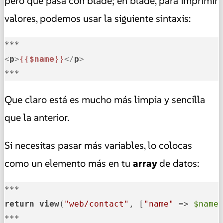
pero qué pasa con blade; en blade, para imprimir
valores, podemos usar la siguiente sintaxis:
<
p
>
{{
$name
}}
</
p
>
***
Que claro está es mucho más limpia y sencilla
que la anterior.
Si necesitas pasar más variables, lo colocas
como un elemento más en tu
array
de datos:
return
view
(
"web/contact"
, [
"name"
 => 
$name
***