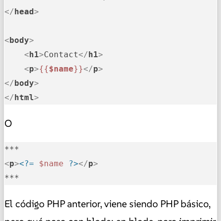
</
head
>
<
body
>
<
h1
>
Contact
</
h1
>
<
p
>
{{
$name
}}
</
p
>
</
body
>
</
html
>
O
<
p
>
<?=
$name
?>
</
p
>
***
El código PHP anterior, viene siendo PHP básico,