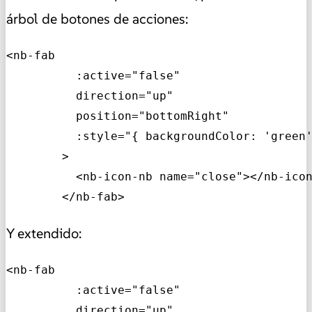
árbol de botones de acciones:
<nb-fab

          :active="false"

          direction="up"

          position="bottomRight"

          :style="{ backgroundColor: 'green'
        >

          <nb-icon-nb name="close"></nb-icon
        </nb-fab>
Y extendido:
<nb-fab

          :active="false"

          direction="up"
