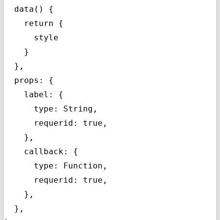
  data() {

    return {

      style

    }

  },

  props: {

    label: {

      type: String,

      requerid: true,

    },

    callback: {

      type: Function,

      requerid: true,

    },

  },
