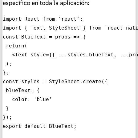
específico en toda la aplicación:
import React from 'react';

import { Text, StyleSheet } from 'react-nati
const BlueText = props => {

 return(

   <Text style={{ ...styles.blueText, ...pro
 );

};

const styles = StyleSheet.create({

 blueText: {

   color: 'blue'

 }

});

export default BlueText;