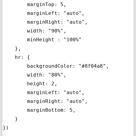
        marginTop: 5,

        marginLeft: "auto",

        marginRight: "auto",

        width: "90%",

        minHeight : "100%"

    },

    hr: {

        backgroundColor: "#8f04a8",

        width: "80%",

        height: 2,

        marginLeft: "auto",

        marginRight: "auto",

        marginBottom: 5,

    }

})