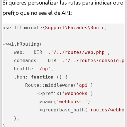
Si quieres personalizar las rutas para indicar otro
prefijo que no sea el de API:
use Illuminate
\Support\Facades\Route;
->withRouting(

    web: __DIR__.
'/../routes/web.php'
,

    commands: __DIR__.
'/../routes/console.p
    health: 
'/up'
,

    then: 
function
 () {

        Route::middleware
(
'api'
)
            ->
prefix
(
'webhooks'
)
            ->
name
(
'webhooks.'
)
            ->
group(base_path(
'routes/webho
    },

)