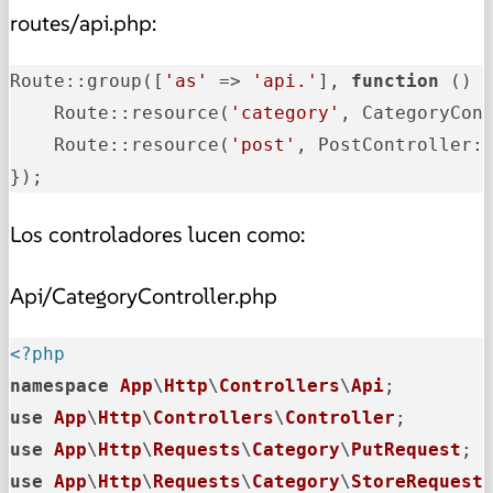
routes/api.php:
Route::group([
'as'
 => 
'api.'
], 
function
 () {
    Route::resource
(
'category'
, CategoryCon
    Route::resource
(
'post'
, PostController:
});
Los controladores lucen como:
Api/CategoryController.php
<?php
namespace
App
\
Http
\
Controllers
\
Api
use
App
\
Http
\
Controllers
\
Controller
use
App
\
Http
\
Requests
\
Category
\
PutRequest
use
App
\
Http
\
Requests
\
Category
\
StoreRequest