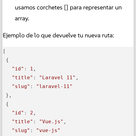
usamos corchetes [] para representar un
array.
Ejemplo de lo que devuelve tu nueva ruta:
[

 {

"id"
: 
1
,

"title"
: 
"Laravel 11"
,

"slug"
: 
"laravel-11"
 },

 {

"id"
: 
2
,

"title"
: 
"Vue.js"
,

"slug"
: 
"vue-js"