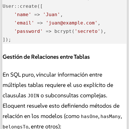
User::create([

'name'
 => 
'Juan'
,

'email'
 => 
'juan@example.com'
,

'password'
 => bcrypt(
'secreto'
),

]);
Gestión de Relaciones entre Tablas
En SQL puro, vincular información entre
múltiples tablas requiere el uso explícito de
clausulas
o subconsultas complejas.
JOIN
Eloquent resuelve esto definiendo métodos de
relación en los modelos (como
,
,
hasOne
hasMany
, entre otros):
belongsTo