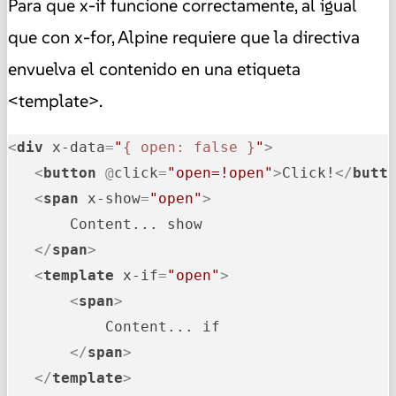
Para que x-if funcione correctamente, al igual
que con x-for, Alpine requiere que la directiva
envuelva el contenido en una etiqueta
<template>.
<
div
x-data
=
"
{ open: false }
"
>
<
button
 @
click
=
"open=!open"
>
Click!
</
butt
<
span
x-show
=
"open"
>
       Content... show

</
span
>
<
template
x-if
=
"open"
>
<
span
>
           Content... if

</
span
>
</
template
>