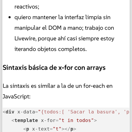
reactivos;
quiero mantener la interfaz limpia sin
manipular el DOM a mano; trabajo con
Livewire, porque ahí casi siempre estoy
iterando objetos completos.
Sintaxis básica de x-for con arrays
La sintaxis es similar a la de un for-each en
JavaScript:
<
div
x-data
=
"
{todos:[ 'Sacar la basura', 'p
<
template
x-for
=
"t in todos"
>
<
p
x-text
=
"t"
>
</
p
>