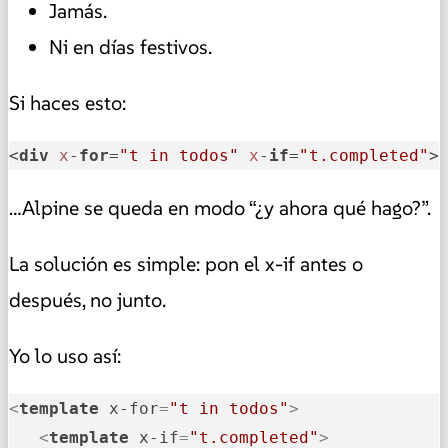
Jamás.
Ni en días festivos.
Si haces esto:
<
div
x
-
for
=
"t in todos"
x
-
if
=
"t.completed"
>
…Alpine se queda en modo “¿y ahora qué hago?”.
La solución es simple: pon el x-if antes o
después, no junto.
Yo lo uso así:
<
template
x-for
=
"t in todos"
>
<
template
x-if
=
"t.completed"
>