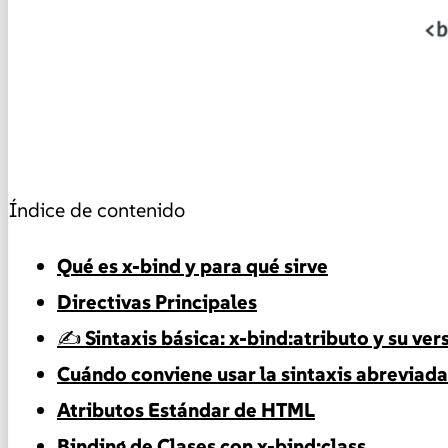
Índice de contenido
Qué es x-bind y para qué sirve
Directivas Principales
✍️ Sintaxis básica: x-bind:atributo y su vers
Cuándo conviene usar la sintaxis abreviada
Atributos Estándar de HTML
Binding de Clases con x-bind:class