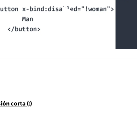
▶
ión corta (:)