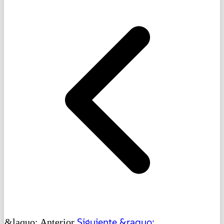
Siguiente &raquo;
&laquo; Anterior