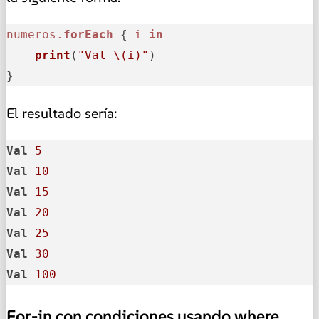
numeros.
forEach
 { 
i
in
print
(
"Val \(i)"
)
}
El resultado sería:
Val
5
Val
10
Val
15
Val
20
Val
25
Val
30
Val
100
For-in con condiciones usando where