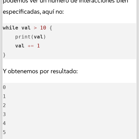
podemos ver un número de interacciones bien
especificadas, aquí no:
while
val
>
10
 {

    print(
val
)

val
+=
1
}
Y obtenemos por resultado:
0

1

2

3

4

5
