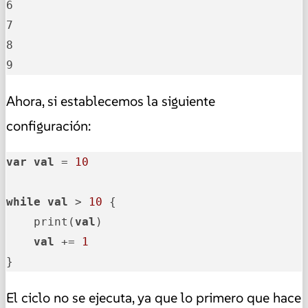
6

7

8

9
Ahora, si establecemos la siguiente
configuración:
var
val
 = 
10
while
val
 > 
10
 {

    print(
val
)

val
 += 
1
}
El ciclo no se ejecuta, ya que lo primero que hace