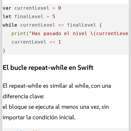
var
 currentLevel 
=
0
let
 finalLevel 
=
5
while
 currentLevel 
<=
 finalLevel {

print
(
"Has pasado el nivel 
\(currentLeve
   currentLevel 
+=
1
}
El bucle repeat-while en Swift
El repeat-while es similar al while, con una
diferencia clave:
el bloque se ejecuta al menos una vez, sin
importar la condición inicial.