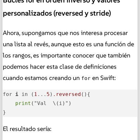
Bucles for en orden inverso y valores
personalizados (reversed y stride)
Ahora, supongamos que nos interesa procesar
una lista al revés, aunque esto es una función de
los rangos, es importante conocer que también
podemos hacer esta clase de definiciones
cuando estamos creando un
en Swift:
for
for 
i
 in (
1
...
5
)
.reversed
(){

print
("Val  \(i)")

}
El resultado sería: