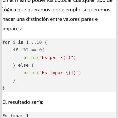
En el mismo podemos colocar cualquier tipo de
lógica que queramos, por ejemplo, si queremos
hacer una distinción entre valores pares e
impares:
for
 i 
in
 1
..
.10 {

if
 i%2 == 0{

print
(
"Es par \(i)"
)

    } 
else
 {

print
(
"Es impar \(i)"
)

    }

}
El resultado sería:
Es
 impar 
1