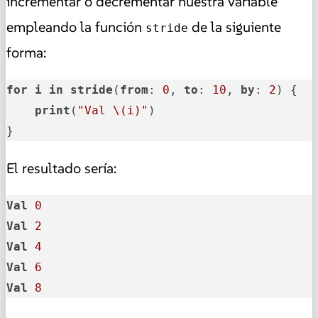
incrementar o decrementar nuestra variable
empleando la función
de la siguiente
stride
forma:
for
i
in
stride
(
from
: 
0
, 
to
: 
10
, 
by
: 
2
) {

print
(
"Val \(i)"
)

}
El resultado sería:
Val
0
Val
2
Val
4
Val
6
Val
8