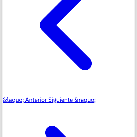
&laquo; Anterior
Siguiente &raquo;