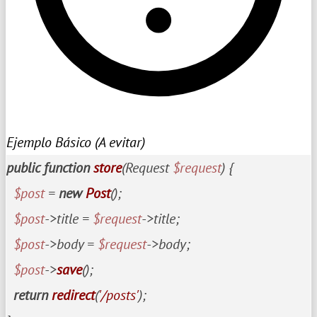
Ejemplo Básico (A evitar)
public
function
store
(
Request 
$request
) 
{

$post
 = 
new
Post
();

$post
->title = 
$request
->title;

$post
->body = 
$request
->body;

$post
->
save
();

return
redirect
(
'/posts'
);
