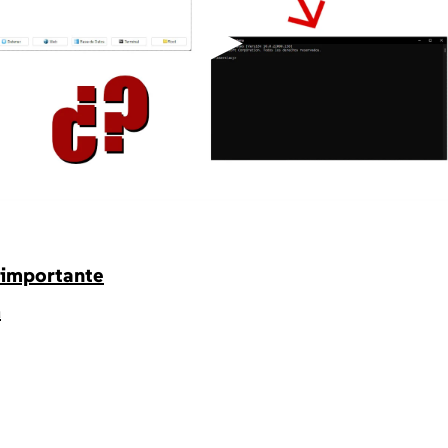
▶
s importante
a