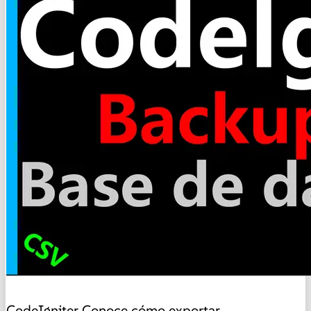
CodeIgniter
Conoce cómo exportar