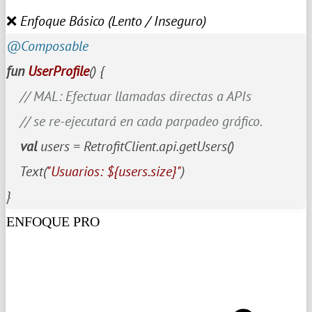
❌ Enfoque Básico (Lento / Inseguro)
@Composable
fun
UserProfile
()
 {

// MAL: Efectuar llamadas directas a APIs 
// se re-ejecutará en cada parpadeo gráfico.
val
 users = RetrofitClient.api.getUsers()

    Text(
"Usuarios: 
${users.size}
"
)

}
ENFOQUE PRO