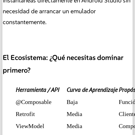
instantáneas directamente en Android Studio sin
necesidad de arrancar un emulador
constantemente.
El Ecosistema: ¿Qué necesitas dominar
primero?
Herramienta / API
Curva de Aprendizaje
Propós
@Composable
Baja
Funció
Retrofit
Media
Client
ViewModel
Media
Compon