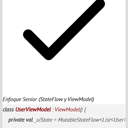
Enfoque Senior (StateFlow y ViewModel)
class
UserViewModel
 : 
ViewModel
() {

private
val
 _uiState = MutableStateFlow<List<User>>(