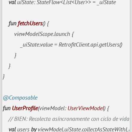
val
 uiState: StateFlow<List<User>> = _uiState

fun
fetchUsers
()
 {

        viewModelScope.launch {

            _uiState.value = RetrofitClient.api.getUsers()

        }

    }

}

@Composable
fun
UserProfile
(viewModel: 
UserViewModel
)
 {

// BIEN: Recolecta asíncronamente con ciclo de vida
val
 users 
by
 viewModel.uiState.collectAsStateWithLife