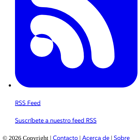
RSS Feed
Suscríbete a nuestro feed RSS
Contacto
Acerca de
Sobre
© 2026 Copyright |
|
|