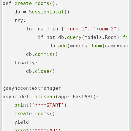
def 
create_rooms
():

    db = 
SessionLocal
()

    try:

        for name in [
"room 1"
, 
"room 2"
]:

            if not db.
query
(models.Room).
fi
                db.
add
(models.
Room
(name=name
        db.
commit
()

    finally:

        db.
close
()

@asynccontextmanager

async def 
lifespan
(app: FastAPI):

print
(
'****START'
)

create_rooms
()

    yield

print
(
'****END'
)
