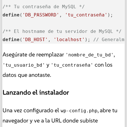
/** Tu contraseña de MySQL */
define
(
'DB_PASSWORD'
, 
'tu_contraseña'
);

/** El hostname de tu servidor de MySQL */
define
(
'DB_HOST'
, 
'localhost'
); 
// Generalm
Asegúrate de reemplazar
,
'nombre_de_tu_bd'
y
con los
'tu_usuario_bd'
'tu_contraseña'
datos que anotaste.
Lanzando el instalador
Una vez configurado el
, abre tu
wp-config.php
navegador y ve a la URL donde subiste