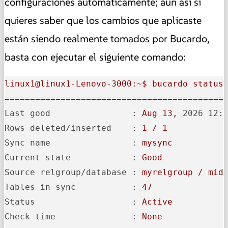
configuraciones automáticamente; aun así si
quieres saber que los cambios que aplicaste
están siendo realmente tomados por Bucardo,
basta con ejecutar el siguiente comando:
linux1@linux1-Lenovo-3000:~$
bucardo
status
===========================================
Last good                :
Aug
13
,
2026 12:
Rows deleted/inserted    :
1
/
1
Sync name                :
mysync
Current state            :
Good
Source relgroup/database :
myrelgroup
/
mid
Tables in sync           :
47
Status                   :
Active
Check time               :
None