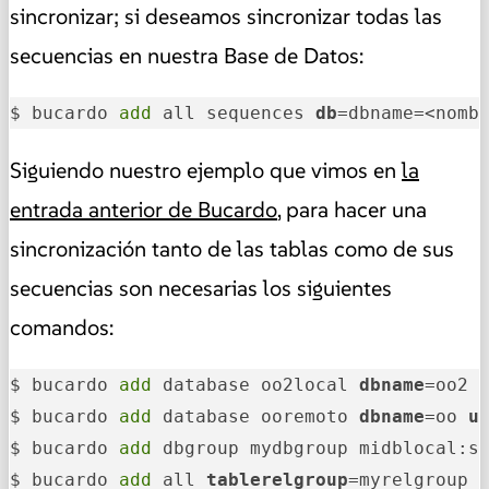
sincronizar; si deseamos sincronizar todas las
secuencias en nuestra Base de Datos:
$ bucardo 
add
 all sequences 
db
=dbname=<nomb
Siguiendo nuestro ejemplo que vimos en
la
entrada anterior de Bucardo
, para hacer una
sincronización tanto de las tablas como de sus
secuencias son necesarias los siguientes
comandos:
$ bucardo 
add
 database oo2local 
dbname
=oo2 
$ bucardo 
add
 database ooremoto 
dbname
=oo 
u
$ bucardo 
add
 dbgroup mydbgroup midblocal:so
$ bucardo 
add
 all 
tablerelgroup
=myrelgroup 