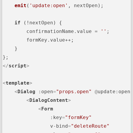
emit
(
'update:open'
, nextOpen);

if
 (!nextOpen) {

        confirmationName.
value
 = 
''
;

        formKey.
value
++;

    }

</
script
>
<
template
>
<
Dialog
:open
=
"props.open"
 @
update:open
<
DialogContent
>
<
Form
:key
=
"formKey"
v-bind
=
"deleteRoute"