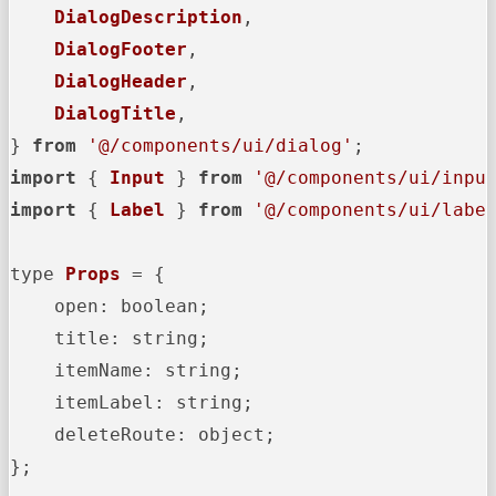
DialogDescription
,

DialogFooter
,

DialogHeader
,

DialogTitle
,

} 
from
'@/components/ui/dialog'
import
 { 
Input
 } 
from
'@/components/ui/inpu
import
 { 
Label
 } 
from
'@/components/ui/labe
type 
Props
 = {

open
: boolean;

title
: string;

itemName
: string;

itemLabel
: string;

deleteRoute
: object;

};
