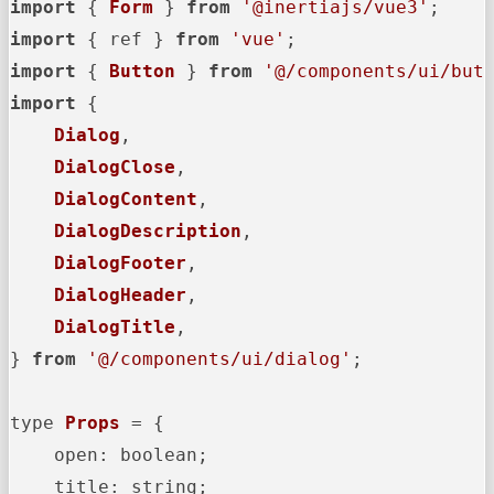
import
 { 
Form
 } 
from
'@inertiajs/vue3'
import
 { ref } 
from
'vue'
import
 { 
Button
 } 
from
'@/components/ui/but
import
 {

Dialog
,

DialogClose
,

DialogContent
,

DialogDescription
,

DialogFooter
,

DialogHeader
,

DialogTitle
,

} 
from
'@/components/ui/dialog'
;

type 
Props
 = {

open
: boolean;

title
: string;
