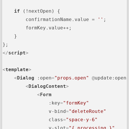
if
 (!nextOpen) {

        confirmationName.
value
 = 
''
;

        formKey.
value
++;

    }

</
script
>
<
template
>
<
Dialog
:open
=
"props.open"
 @
update:open
<
DialogContent
>
<
Form
:key
=
"formKey"
v-bind
=
"deleteRoute"
class
=
"space-y-6"
v-slot
=
"{ processing }"