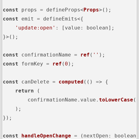
const
 props = defineProps<
Props
const
 emit = defineEmits<{

'update:open'
: [
value
: boolean];

}>();

const
 confirmationName = 
ref
(
''
const
 formKey = 
ref
(
0
);

const
 canDelete = 
computed
(
() =>
 {

return
 (

        confirmationName.
value
.
toLowerCase
(
    );

});

const
handleOpenChange
 = (
nextOpen: boolean
)