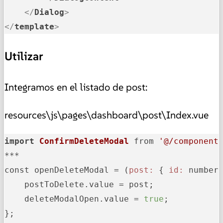
</
Dialog
>
</
template
>
Utilizar
Integramos en el listado de post:
resources\js\pages\dashboard\post\Index.vue
import
ConfirmDeleteModal
 from 
'@/component
***

const openDeleteModal = (
post:
 { 
id:
 number
    postToDelete.value = post;

    deleteModalOpen.value = 
true
;

};
