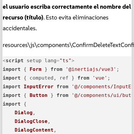
el usuario escriba correctamente el nombre del
recurso (título)
. Esto evita eliminaciones
accidentales.
resources\js\components\ConfirmDeleteTextConf
<
script
setup
lang
=
"ts"
>
import
 { 
Form
 } 
from
'@inertiajs/vue3'
import
 { computed, ref } 
from
'vue'
import
InputError
from
'@/components/InputE
import
 { 
Button
 } 
from
'@/components/ui/but
import
 {

Dialog
,

DialogClose
,

DialogContent
,
