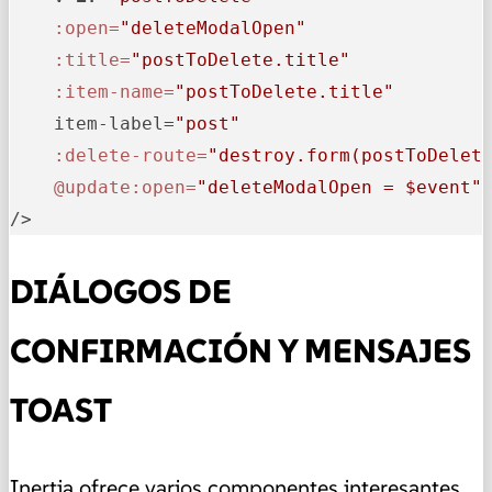
:open=
"deleteModalOpen"
:title=
"postToDelete.title"
:item-name=
"postToDelete.title"
    item-label=
"post"
:delete-route=
"destroy.form(postToDelet
@update
:open=
"deleteModalOpen = $event"
/>
DIÁLOGOS DE
CONFIRMACIÓN Y MENSAJES
TOAST
Inertia ofrece varios componentes interesantes,