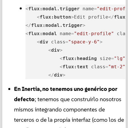
<
flux:modal.trigger
name
=
"edit-prof
<
flux:button
>
Edit profile
</
flux
</
flux:modal.trigger
>
<
flux:modal
name
=
"edit-profile"
cla
<
div
class
=
"space-y-6"
>
<
div
>
<
flux:heading
size
=
"lg"
<
flux:text
class
=
"mt-2"
</
div
>
En Inertia, no tenemos uno genérico por
defecto
; tenemos que construirlo nosotros
mismos integrando componentes de
terceros o de la propia interfaz (como los de