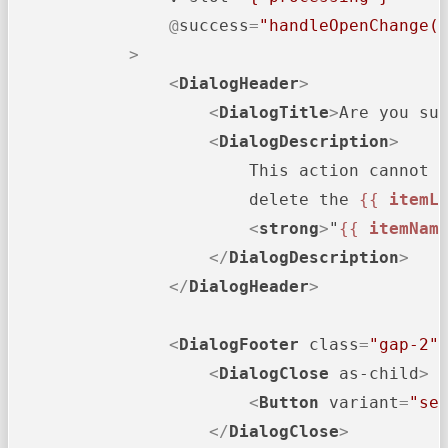
                @
success
=
"handleOpenChange(
            >
<
DialogHeader
>
<
DialogTitle
>
Are you su
<
DialogDescription
>
                        This action cannot b
                        delete the 
{{ 
itemL
<
strong
>
"
{{ 
itemNam
</
DialogDescription
>
</
DialogHeader
>
<
DialogFooter
class
=
"gap-2"
<
DialogClose
as-child
>
<
Button
variant
=
"se
</
DialogClose
>