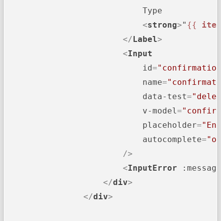
                            Type

<
strong
>
"
{{ 
ite
</
Label
>
<
Input
id
=
"confirmatio
name
=
"confirmat
data-test
=
"dele
v-model
=
"confir
placeholder
=
"En
autocomplete
=
"o
                        />
<
InputError
:messag
</
div
>
</
div
>