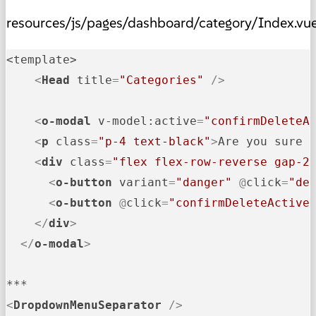
resources/js/pages/dashboard/category/Index.vu
<template>

<
Head
title
=
"Categories"
 />
<
o-modal
v-model:active
=
"confirmDeleteA
<
p
class
=
"p-4 text-black"
>
Are you sure 
<
div
class
=
"flex flex-row-reverse gap-2
<
o-button
variant
=
"danger"
 @
click
=
"de
<
o-button
 @
click
=
"confirmDeleteActive
</
div
>
</
o-modal
>
<
DropdownMenuSeparator
 />