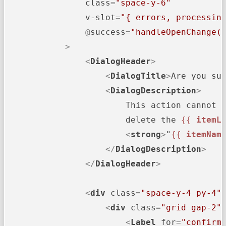
class
=
"space-y-6"
v-slot
=
"{ errors, processin
                @
success
=
"handleOpenChange(
            >
<
DialogHeader
>
<
DialogTitle
>
Are you su
<
DialogDescription
>
                        This action cannot b
                        delete the 
{{ 
itemL
<
strong
>
"
{{ 
itemNam
</
DialogDescription
>
</
DialogHeader
>
<
div
class
=
"space-y-4 py-4"
<
div
class
=
"grid gap-2"
<
Label
for
=
"confirm