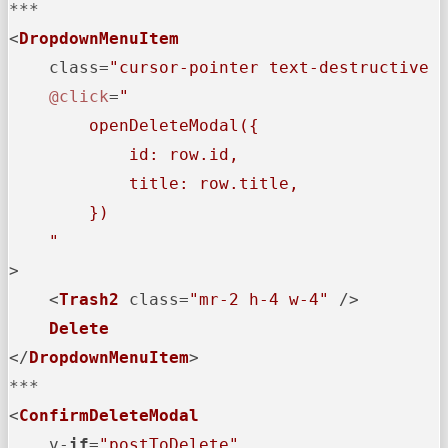
***

<
DropdownMenuItem
    class=
"cursor-pointer text-destructive 
@click
=
"

        openDeleteModal({

            id: row.id,

            title: row.title,

        })

    "
>

    <
Trash2
 class=
"mr-2 h-4 w-4"
 />

Delete
</
DropdownMenuItem
>

***

<
ConfirmDeleteModal
    v-
if
=
"postToDelete"