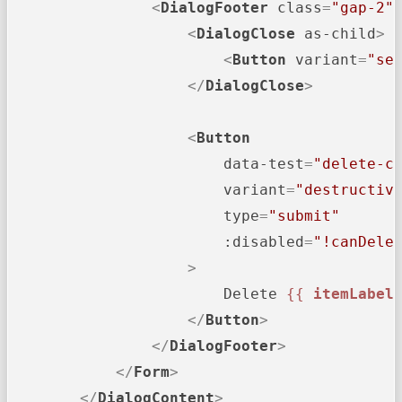
<
DialogFooter
class
=
"gap-2"
<
DialogClose
as-child
>
<
Button
variant
=
"se
</
DialogClose
>
<
Button
data-test
=
"delete-c
variant
=
"destructiv
type
=
"submit"
:disabled
=
"!canDele
                    >
                        Delete 
{{ 
itemLabel
</
Button
>
</
DialogFooter
>
</
Form
>
</
DialogContent
>