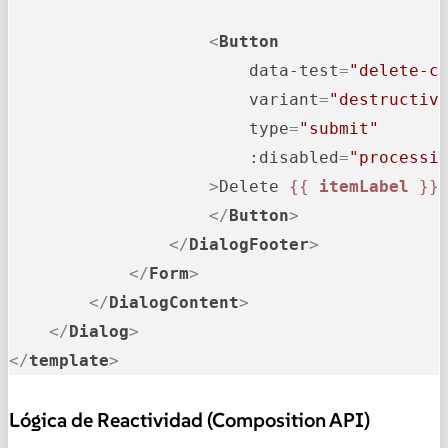
<
Button
data-test
=
"delete-c
variant
=
"destructiv
type
=
"submit"
:disabled
=
"processi
                    >
Delete 
{{ 
itemLabel
 }}
</
Button
>
</
DialogFooter
>
</
Form
>
</
DialogContent
>
</
Dialog
>
</
template
>
Lógica de Reactividad (Composition API)