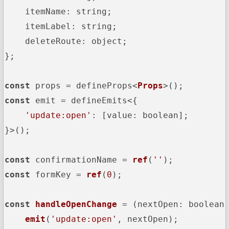
itemName
: string;

itemLabel
: string;

deleteRoute
: object;

};

const
 props = defineProps<
Props
const
 emit = defineEmits<{

'update:open'
: [
value
: boolean];

}>();

const
 confirmationName = 
ref
(
''
const
 formKey = 
ref
(
0
);

const
handleOpenChange
 = (
nextOpen: boolean
)
emit
(
'update:open'
, nextOpen);
