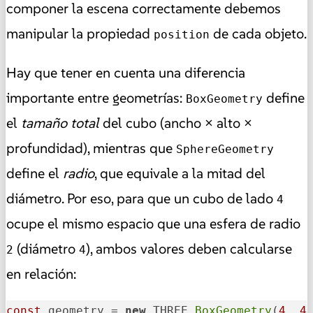
componer la escena correctamente debemos
manipular la propiedad
de cada objeto.
position
Hay que tener en cuenta una diferencia
importante entre geometrías:
define
BoxGeometry
el
tamaño total
del cubo (ancho × alto ×
profundidad), mientras que
SphereGeometry
define el
radio
, que equivale a la mitad del
diámetro. Por eso, para que un cubo de lado
4
ocupe el mismo espacio que una esfera de radio
(diámetro
), ambos valores deben calcularse
2
4
en relación:
const
 geometry = 
new
 THREE.
BoxGeometry
(
4
, 
4