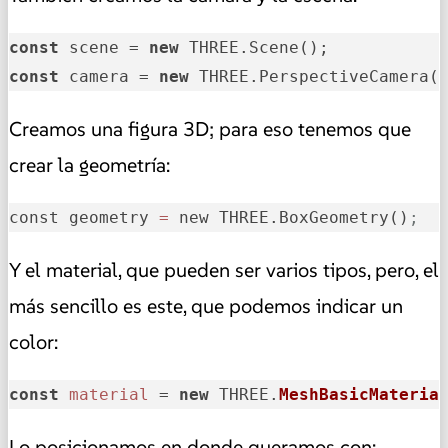
const
 scene = 
new
const
 camera = 
new
 THREE.PerspectiveCamera(
Creamos una figura 3D; para eso tenemos que
crear la geometría:
const geometry 
=
 new THREE.BoxGeometry()
;
Y el material, que pueden ser varios tipos, pero, el
más sencillo es este, que podemos indicar un
color:
const
material
 = 
new
 THREE.
MeshBasicMateria
Lo posicionamos en donde queramos con: