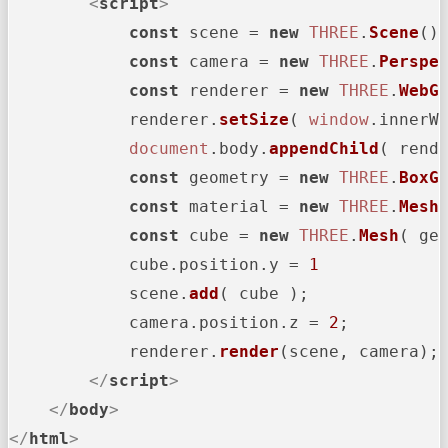
<
script
>
const
 scene = 
new
THREE
.
Scene
();
const
 camera = 
new
THREE
.
Perspe
const
 renderer = 
new
THREE
.
WebG
            renderer.
setSize
( 
window
.
innerW
document
.
body
.
appendChild
( rend
const
 geometry = 
new
THREE
.
BoxG
const
 material = 
new
THREE
.
Mesh
const
 cube = 
new
THREE
.
Mesh
( geo
            cube.
position
.
y
 = 
1
            scene.
add
( cube );

            camera.
position
.
z
 = 
2
;

            renderer.
render
(scene, camera);

</
script
>
</
body
>
</
html
>