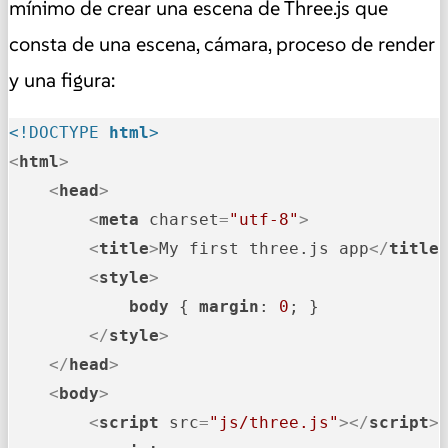
mínimo de crear una escena de Three.js que
consta de una escena, cámara, proceso de render
y una figura:
<!DOCTYPE 
html
>
<
html
>
<
head
>
<
meta
charset
=
"utf-8"
>
<
title
>
My first three.js app
</
title
<
style
>
body
 { 
margin
: 
0
; }

</
style
>
</
head
>
<
body
>
<
script
src
=
"js/three.js"
>
</
script
>