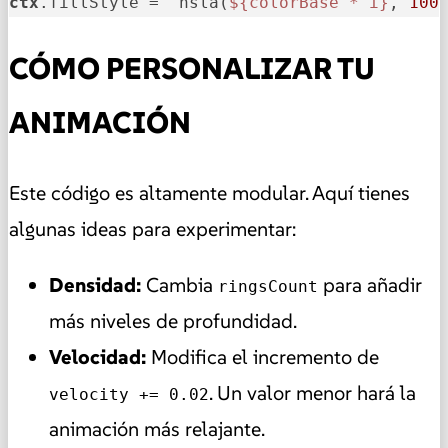
ctx
.fillStyle = `hsla(
${colorBase * i}
, 
100
CÓMO PERSONALIZAR TU
ANIMACIÓN
Este código es altamente modular. Aquí tienes
algunas ideas para experimentar:
Densidad:
Cambia
para añadir
ringsCount
más niveles de profundidad.
Velocidad:
Modifica el incremento de
. Un valor menor hará la
velocity += 0.02
animación más relajante.