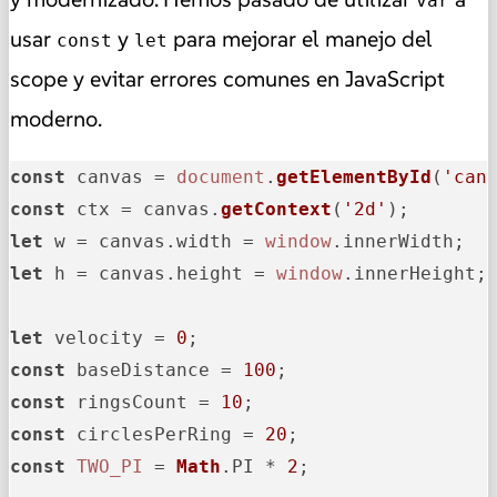
var
usar
y
para mejorar el manejo del
const
let
scope y evitar errores comunes en JavaScript
moderno.
const
 canvas = 
document
.
getElementById
(
'can
const
 ctx = canvas.
getContext
(
'2d'
let
 w = canvas.
width
 = 
window
.
innerWidth
let
 h = canvas.
height
 = 
window
.
innerHeight
;

let
 velocity = 
0
const
 baseDistance = 
100
const
 ringsCount = 
10
const
 circlesPerRing = 
20
const
TWO_PI
 = 
Math
.
PI
 * 
2
;
