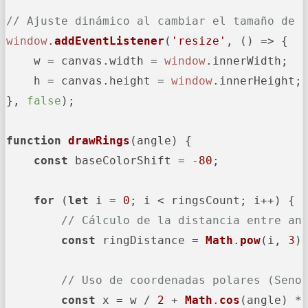
// Ajuste dinámico al cambiar el tamaño de 
window
.
addEventListener
(
'resize'
, 
() =>
 {

    w = canvas.
width
 = 
window
.
innerWidth
;

    h = canvas.
height
 = 
window
.
innerHeight
;

}, 
false
);

function
drawRings
(
angle
) {

const
 baseColorShift = -
80
;

for
 (
let
 i = 
0
; i < ringsCount; i++) {

// Cálculo de la distancia entre an
const
 ringDistance = 
Math
.
pow
(i, 
3
) 
// Uso de coordenadas polares (Seno
const
 x = w / 
2
 + 
Math
.
cos
(angle) * 