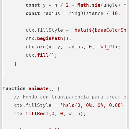
const
 y = h / 
2
 + 
Math
.
sin
(angle) * 
const
 radius = ringDistance / 
10
;

        ctx.
fillStyle
 = 
`hsla(
${baseColorSh
        ctx.
beginPath
();

        ctx.
arc
(x, y, radius, 
0
, 
TWO_PI
);

        ctx.
fill
();

    }

}

function
animate
(
) {

// Fondo con transparencia para crear e
    ctx.
fillStyle
 = 
'hsla(0, 0%, 0%, 0.08)'
;
    ctx.
fillRect
(
0
, 
0
, w, h);
