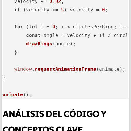
    velocity += 
0.02
;

if
 (velocity >= 
5
) velocity = 
0
;

for
 (
let
 i = 
0
; i < circlesPerRing; i++)
const
 angle = velocity + (i / circl
drawRings
(angle);

    }

window
.
requestAnimationFrame
(animate);

}

animate
();
ANÁLISIS DEL CÓDIGO Y
CONCEPTOS CLAVE