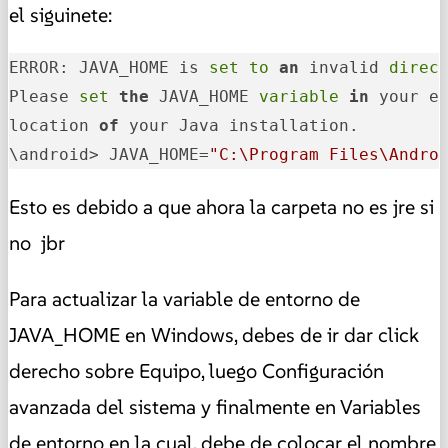
el siguinete:
ERROR: JAVA_HOME is 
set
to
an
 invalid 
direc
Please 
set
the
 JAVA_HOME 
variable
in
 your e
location 
of
 your Java installation.

\android> JAVA_HOME=
"C:\Program Files\Andro
Esto es debido a que ahora la carpeta no es jre si
no jbr
Para actualizar la variable de entorno de
JAVA_HOME en Windows, debes de ir dar click
derecho sobre Equipo, luego Configuración
avanzada del sistema y finalmente en Variables
de entorno en la cual, debe de colocar el nombre