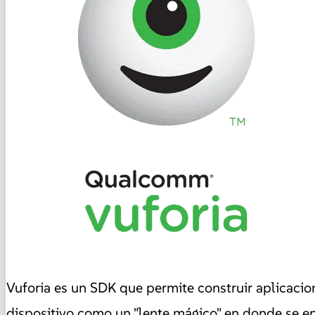
Vuforia es un SDK que permite construir aplicacio
dispositivo como un "lente mágico" en donde se en