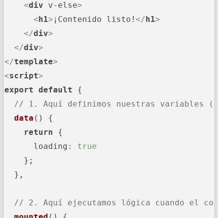
<
div
v-else
>
<
h1
>
¡Contenido listo!
</
h1
>
</
div
>
</
div
>
</
template
>
<
script
>
export
default
 {

// 1. Aquí definimos nuestras variables (
data
(
) {

return
 {

loading
: 
true
    };

  },

// 2. Aquí ejecutamos lógica cuando el co
mounted
(
) {
