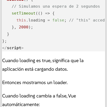
// Simulamos una espera de 2 segundos
setTimeout
(
() =>
 {

this
.
loading
 = 
false
; 
// "this" acced
    }, 
2000
);

  }

</
script
>
Cuando loading es true, significa que la
aplicación está cargando datos.
Entonces mostramos un loader.
Cuando loading cambia a false, Vue
automáticamente: