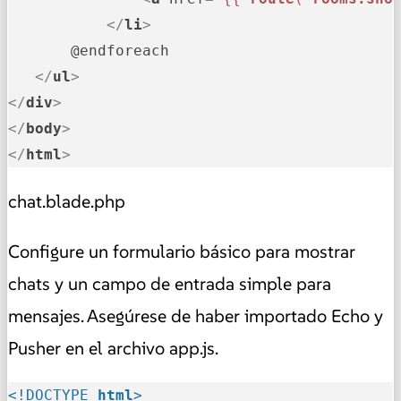
</
li
>
       @endforeach

</
ul
>
</
div
>
</
body
>
</
html
>
chat.blade.php
Configure un formulario básico para mostrar
chats y un campo de entrada simple para
mensajes. Asegúrese de haber importado Echo y
Pusher en el archivo app.js.
<!DOCTYPE 
html
>