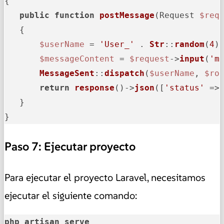
{

public
function
postMessage
(
Request 
$req
{

$userName
 = 
'User_'
 . 
Str
::
random
(
4
);
$messageContent
 = 
$request
->
input
(
'm
MessageSent
::
dispatch
(
$userName
, 
$ro
return
response
()->
json
([
'status'
 =>
   }

}
Paso 7: Ejecutar proyecto
Para ejecutar el proyecto Laravel, necesitamos
ejecutar el siguiente comando:
php artisan serve