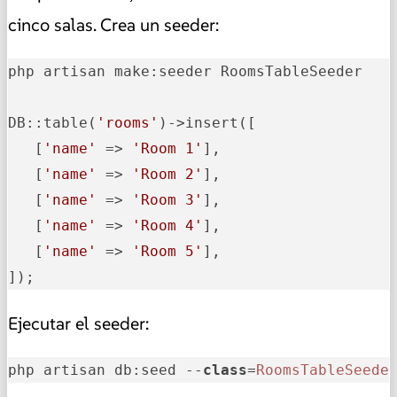
cinco salas. Crea un seeder:
php artisan make:seeder RoomsTableSeeder 

DB::table
(
'rooms'
)
->
insert([

   [
'name'
 => 
'Room 1'
],

   [
'name'
 => 
'Room 2'
],

   [
'name'
 => 
'Room 3'
],

   [
'name'
 => 
'Room 4'
],

   [
'name'
 => 
'Room 5'
],

]);
Ejecutar el seeder:
php artisan db:seed --
class
=
RoomsTableSeede