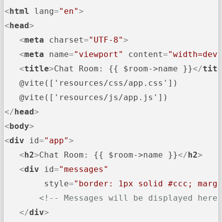
<
html
lang
=
"en"
>
<
head
>
<
meta
charset
=
"UTF-8"
>
<
meta
name
=
"viewport"
content
=
"width=dev
<
title
>
Chat Room: {{ $room->name }}
</
tit
   @vite(['resources/css/app.css'])

</
head
>
<
body
>
<
div
id
=
"app"
>
<
h2
>
Chat Room: {{ $room->name }}
</
h2
>
<
div
id
=
"messages"
style
=
"border: 1px solid #ccc; marg
<!-- Messages will be displayed here
</
div
>