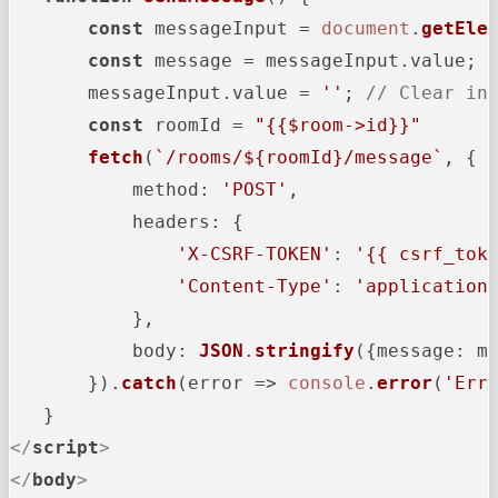
const
 messageInput = 
document
.
getEle
const
 message = messageInput.
value
;

       messageInput.
value
 = 
''
; 
// Clear in
const
 roomId = 
"{{$room->id}}"
fetch
(
`/rooms/
${roomId}
/message`
, {

method
: 
'POST'
,

headers
: {

'X-CSRF-TOKEN'
: 
'{{ csrf_tok
'Content-Type'
: 
'application
           },

body
: 
JSON
.
stringify
({
message
: me
       }).
catch
(
error
 =>
console
.
error
(
'Err
</
script
>
</
body
>