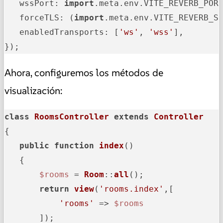
wssPort
: 
import
.
meta
.
env
.
VITE_REVERB_POR
forceTLS
: (
import
.
meta
.
env
.
VITE_REVERB_S
enabledTransports
: [
'ws'
, 
'wss'
],

});
Ahora, configuremos los métodos de
visualización:
class
RoomsController
extends
Controller
{

public
function
index
(
)

{

$rooms
 = 
Room
::
all
();

return
view
(
'rooms.index'
,[

'rooms'
 => 
$rooms
       ]);
