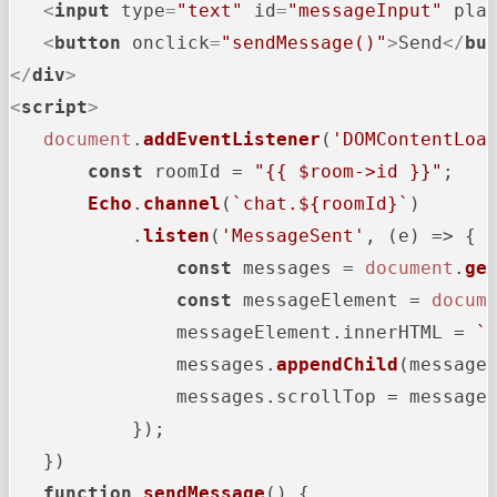
<
input
type
=
"text"
id
=
"messageInput"
pla
<
button
onclick
=
"sendMessage()"
>
Send
</
bu
</
div
>
<
script
>
document
.
addEventListener
(
'DOMContentLoa
const
 roomId = 
"{{ $room->id }}"
;

Echo
.
channel
(
`chat.
${roomId}
`
)

           .
listen
(
'MessageSent'
, 
(
e
) =>
 {

const
 messages = 
document
.
ge
const
 messageElement = 
docum
               messageElement.
innerHTML
 = 
`
               messages.
appendChild
(messageE
               messages.
scrollTop
 = message
           });

   })

function
sendMessage
(
) {
