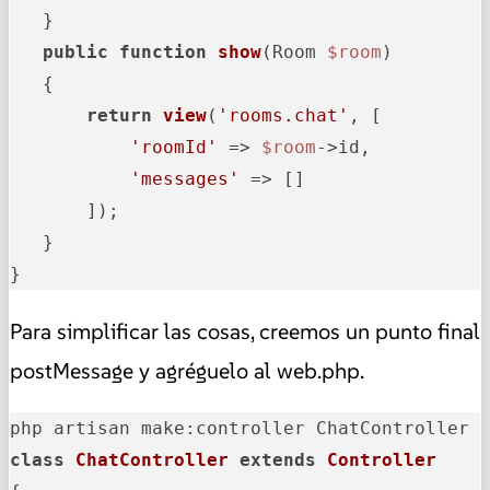
   }

public
function
show
(
Room 
$room
)

{

return
view
(
'rooms.chat'
, [

'roomId'
 => 
$room
->id,

'messages'
 => []

       ]);

   }

}
Para simplificar las cosas, creemos un punto final
postMessage y agréguelo al web.php.
class
ChatController
extends
Controller