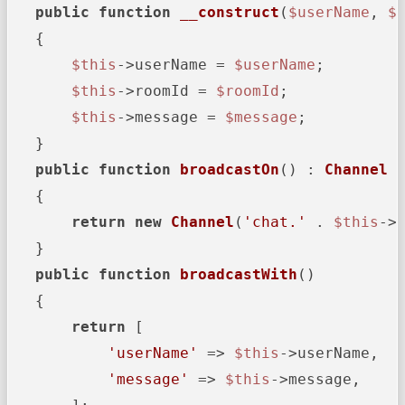
public
function
__construct
(
$userName
, 
$
{

$this
->userName = 
$userName
;

$this
->roomId = 
$roomId
;

$this
->message = 
$message
;

   }

public
function
broadcastOn
(
) : 
Channel
{

return
new
Channel
(
'chat.'
 . 
$this
->r
   }

public
function
broadcastWith
(
)

{

return
 [

'userName'
 => 
$this
->userName,

'message'
 => 
$this
->message,
