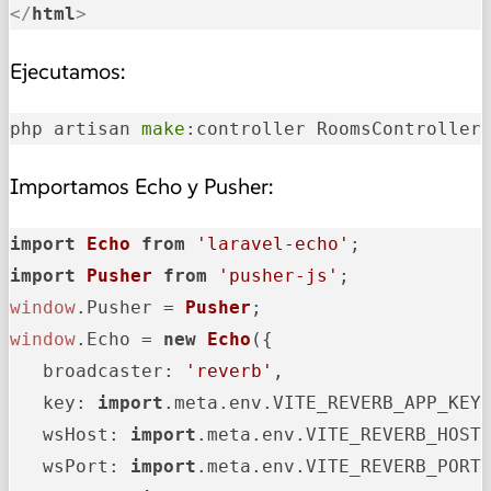
</
html
>
Ejecutamos:
php artisan 
make
:controller RoomsController
Importamos Echo y Pusher:
import
Echo
from
'laravel-echo'
import
Pusher
from
'pusher-js'
window
.
Pusher
 = 
Pusher
window
.
Echo
 = 
new
Echo
({

broadcaster
: 
'reverb'
,

key
: 
import
.
meta
.
env
.
VITE_REVERB_APP_KEY
,
wsHost
: 
import
.
meta
.
env
.
VITE_REVERB_HOST
,
wsPort
: 
import
.
meta
.
env
.
VITE_REVERB_PORT