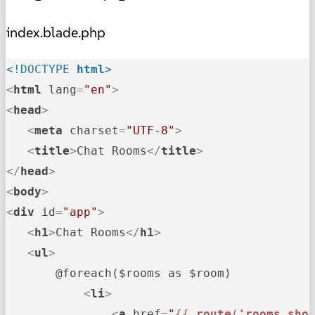
index.blade.php
<!DOCTYPE 
html
>
<
html
lang
=
"en"
>
<
head
>
<
meta
charset
=
"UTF-8"
>
<
title
>
Chat Rooms
</
title
>
</
head
>
<
body
>
<
div
id
=
"app"
>
<
h1
>
Chat Rooms
</
h1
>
<
ul
>
       @foreach($rooms as $room)

<
li
>
<
a
href
=
"
{{ 
route
(
'rooms.sho