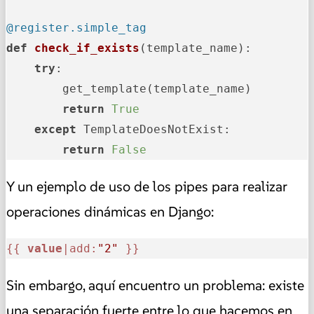
@register.simple_tag
def
check_if_exists
(
template_name
):

try
:

        get_template(template_name)

return
True
except
 TemplateDoesNotExist:

return
False
Y un ejemplo de uso de los pipes para realizar
operaciones dinámicas en Django:
{{ 
value
|add:
"2"
 }}
Sin embargo, aquí encuentro un problema: existe
una separación fuerte entre lo que hacemos en