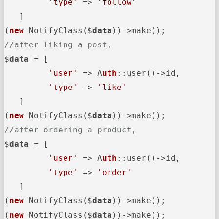
'type'
 => 
'follow'
   ]

(
new
 NotifyClass($
data
))->
//after liking a post,
$
data
 = [

'user'
 => A
uth
::user()->
id,

'type'
 => 
'like'
   ]

(
new
 NotifyClass($
data
))->
//after ordering a product,
$
data
 = [

'user'
 => A
uth
::user()->
id,

'type'
 => 
'order'
   ]

(
new
 NotifyClass($
data
))->
make();

(
new
 NotifyClass($
data
))->
make();