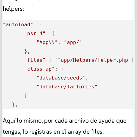
helpers:
"autoload"
: {

"psr-4"
: {

"App\\"
: 
"app/"
       },

"files"
 : [
"app/Helpers/Helper.php"
],
"classmap"
: [

"database/seeds"
,

"database/factories"
       ]

   },
Aquí lo mismo, por cada archivo de ayuda que
tengas, lo registras en el array de files.