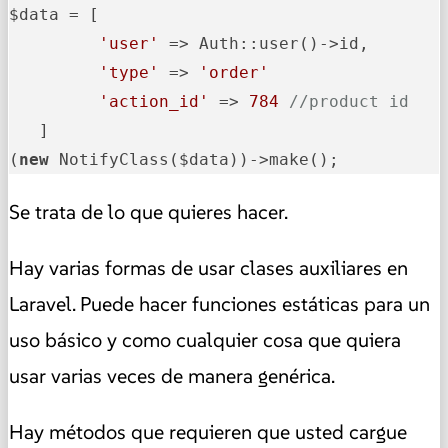
$data = [

'user'
 => Auth::user()->id,

'type'
 => 
'order'
'action_id'
 => 
784
//product id
   ]

(
new
 NotifyClass($data))->make();
Se trata de lo que quieres hacer.
Hay varias formas de usar clases auxiliares en
Laravel. Puede hacer funciones estáticas para un
uso básico y como cualquier cosa que quiera
usar varias veces de manera genérica.
Hay métodos que requieren que usted cargue