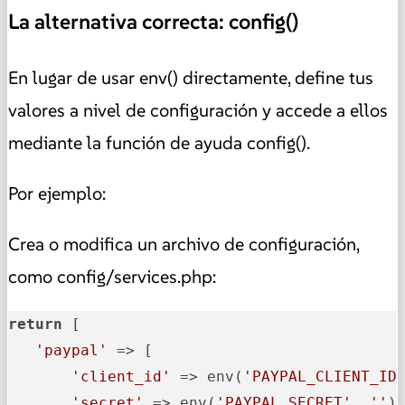
La alternativa correcta: config()
En lugar de usar env() directamente, define tus
valores a nivel de configuración y accede a ellos
mediante la función de ayuda config().
Por ejemplo:
Crea o modifica un archivo de configuración,
como config/services.php:
return
 [

'paypal'
 => [

'client_id'
 => env(
'PAYPAL_CLIENT_ID
'secret'
 => env(
'PAYPAL_SECRET'
, 
''
),