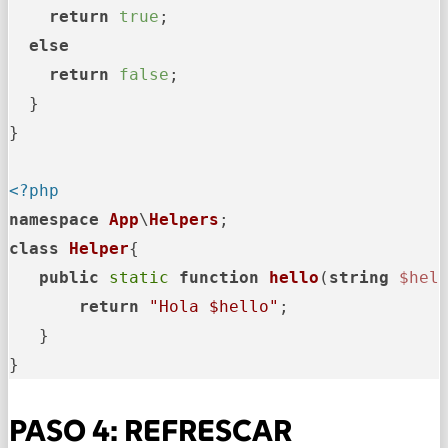
return
true
;

else
return
false
;

  }

}

<?php
namespace
App
\
Helpers
class
Helper
{

public
static
function
hello
(
string
$hel
return
"Hola 
$hello
"
;

   }

}
PASO 4:
REFRESCAR