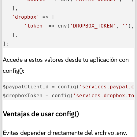
   ],

'dropbox'
 => [

'token'
 => env(
'DROPBOX_TOKEN'
, 
''
),

   ],

];
Accede a estos valores desde tu aplicación con
config():
$paypalClientId = config(
'services.paypal.c
$dropboxToken = config(
'services.dropbox.to
Ventajas de usar config()
Evitas depender directamente del archivo .env.