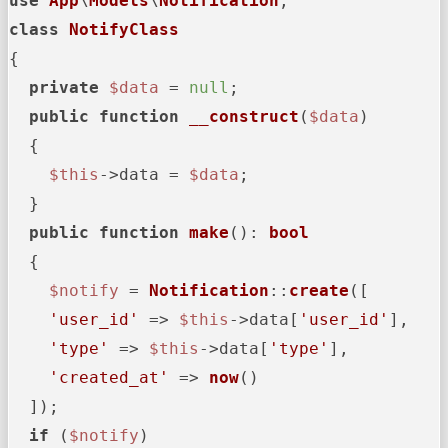
use
App
\
Models
\
Notification
class
NotifyClass
{

private
$data
 = 
null
;

public
function
__construct
(
$data
)

{

$this
->data = 
$data
;

  }

public
function
make
(
): 
bool
{

$notify
 = 
Notification
::
create
([

'user_id'
 => 
$this
->data[
'user_id'
],

'type'
 => 
$this
->data[
'type'
],

'created_at'
 => 
now
()

  ]);

if
 (
$notify
)
