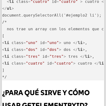
<
li
class
=
"cuatro"
id
=
"cuatro"
 >
 cuatro 
<
</
ul
>
document.querySelectorAll('#ejemplo2 li'); 

/*

  nos trae un array con los elementos que cu
<
li
class
=
"uno"
id
=
"uno"
>
 uno 
</
li
>
<
li
class
=
"dos"
id
=
"dos"
>
 dos 
</
li
>
<
li
class
=
"tres"
id
=
"tres"
>
 tres 
</
li
>
<
li
class
=
"cuatro"
id
=
"cuatro"
>
 cuatro 
</
li
]

*/
¿PARA QUÉ SIRVE Y CÓMO
USAR GETELEMENTBYID?