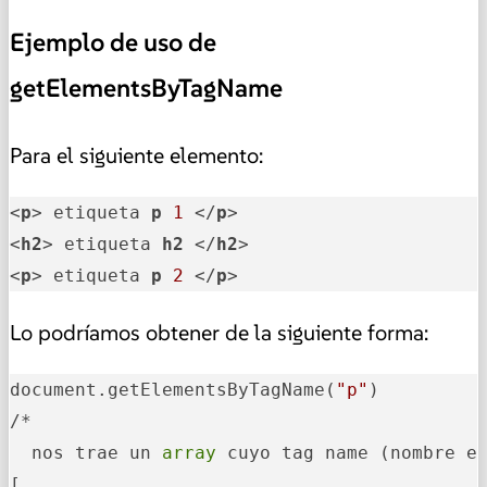
Ejemplo de uso de
getElementsByTagName
Para el siguiente elemento:
<
p
> etiqueta 
p
1
 </
p
> 

<
h2
> etiqueta 
h2
 </
h2
> 

<
p
> etiqueta 
p
2
 </
p
> 
Lo podríamos obtener de la siguiente forma:
document.getElementsByTagName(
"p"
)

/*

  nos trae un
 array 
cuyo tag name (nombre et
[
