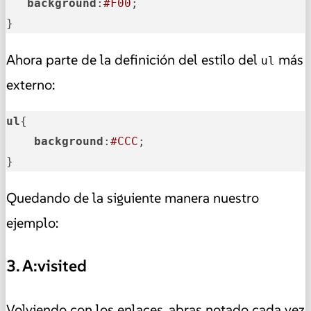
background
:
#F00
;

}
Ahora parte de la definición del estilo del
más
ul
externo:
ul
{

background
:
#CCC
;

}
Quedando de la siguiente manera nuestro
ejemplo:
3. A:visited
Volviendo con los enlaces, abras notado cada vez