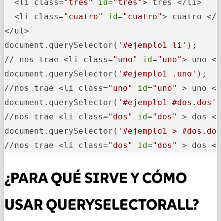
  <li class=
"tres"
id
=
"tres"
> tres </li> 

  <li class=
"cuatro"
id
=
"cuatro"
> cuatro </l
</ul> 

document.querySelector(
'#ejemplo1 li'
); 

// nos trae <li class=
"uno"
id
=
"uno"
> uno </
document.querySelector(
'#ejemplo1 .uno'
); 

//nos trae <li class=
"uno"
id
=
"uno"
 > uno </
document.querySelector(
'#ejemplo1 #dos.dos'
)
//nos trae <li class=
"dos"
id
=
"dos"
 > dos </
document.querySelector(
'#ejemplo1 > #dos.do
//nos trae <li class=
"dos"
id
=
"dos"
 > dos <
¿PARA QUÉ SIRVE Y CÓMO
USAR QUERYSELECTORALL?