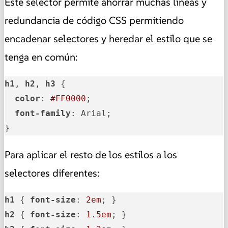
Este selector permite ahorrar muchas líneas y
redundancia de código CSS permitiendo
encadenar selectores y heredar el estilo que se
tenga en común:
h1
, 
h2
, 
h3
 {

color
: 
#FF0000
;

font-family
: Arial;

}
Para aplicar el resto de los estilos a los
selectores diferentes:
h1
 { 
font-size
: 
2em
h2
 { 
font-size
: 
1.5em