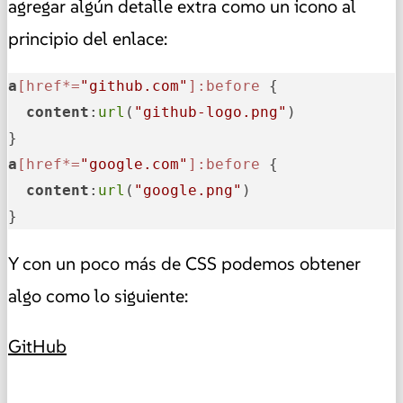
agregar algún detalle extra como un icono al
principio del enlace:
a
[href*=
"github.com"
]
:before
 {

content
:
url
(
"github-logo.png"
)

a
[href*=
"google.com"
]
:before
 {

content
:
url
(
"google.png"
)

}
Y con un poco más de CSS podemos obtener
algo como lo siguiente:
GitHub