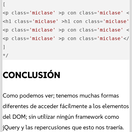
[

<p class=
'miclase'
 >p con class=
'miclase'
 </
<h1 class=
'miclase'
 >h1 con class=
'miclase'
 
<p class=
'miclase'
 >p con class=
'miclase'
 </
<p class=
'miclase'
 >p con class=
'miclase'
</p
]

*/
CONCLUSIÓN
Como podemos ver; tenemos muchas formas
diferentes de acceder fácilmente a los elementos
del DOM; sin utilizar ningún framework como
jQuery y las repercusiones que esto nos traería.