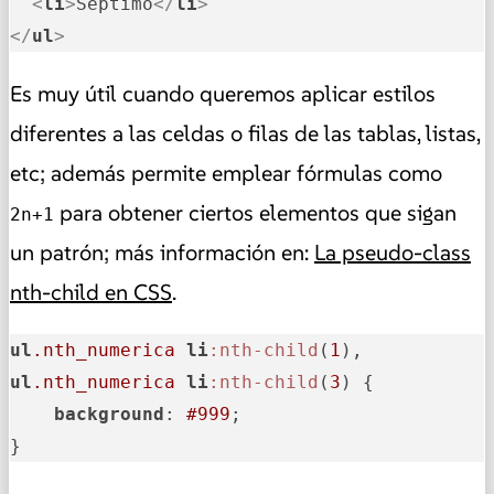
<
li
>
Séptimo
</
li
>
</
ul
>
Es muy útil cuando queremos aplicar estilos
diferentes a las celdas o filas de las tablas, listas,
etc; además permite emplear fórmulas como
para obtener ciertos elementos que sigan
2n+1
un patrón; más información en:
La pseudo-class
nth-child en CSS
.
ul
.nth_numerica
li
:nth-child
(
1
ul
.nth_numerica
li
:nth-child
(
3
) {

background
: 
#999
;

}