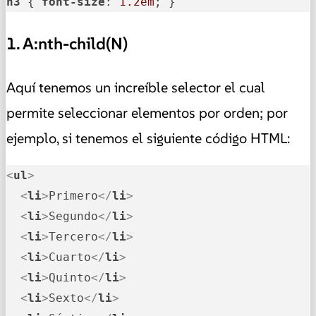
h3
 { 
font-size
: 
1.2em
; }
1. A:nth-child(N)
Aquí tenemos un increíble selector el cual
permite seleccionar elementos por orden; por
ejemplo, si tenemos el siguiente código HTML:
<
ul
>
<
li
>
Primero
</
li
>
<
li
>
Segundo
</
li
>
<
li
>
Tercero
</
li
>
<
li
>
Cuarto
</
li
>
<
li
>
Quinto
</
li
>
<
li
>
Sexto
</
li
>