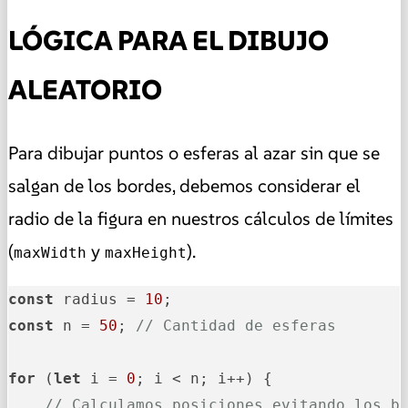
LÓGICA PARA EL DIBUJO
ALEATORIO
Para dibujar puntos o esferas al azar sin que se
salgan de los bordes, debemos considerar el
radio de la figura en nuestros cálculos de límites
(
y
).
maxWidth
maxHeight
const
 radius = 
10
const
 n = 
50
; 
// Cantidad de esferas
for
 (
let
 i = 
0
; i < n; i++) {

// Calculamos posiciones evitando los b