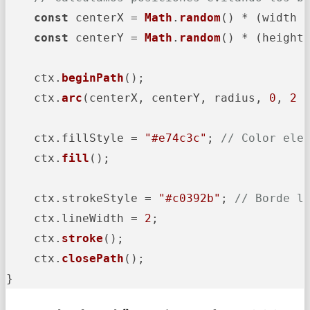
const
 centerX = 
Math
.
random
() * (width 
const
 centerY = 
Math
.
random
() * (height
    ctx.
beginPath
();

    ctx.
arc
(centerX, centerY, radius, 
0
, 
2
 
    ctx.
fillStyle
 = 
"#e74c3c"
; 
// Color ele
    ctx.
fill
();

    ctx.
strokeStyle
 = 
"#c0392b"
; 
// Borde l
    ctx.
lineWidth
 = 
2
;

    ctx.
stroke
();

    ctx.
closePath
();

}