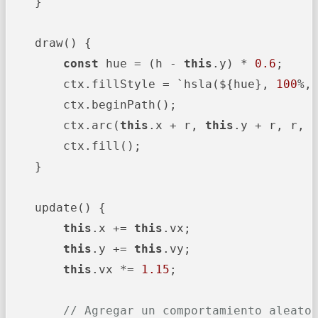
    }

    draw() {

const
 hue = (h - 
this
.y) * 
0.6
;

        ctx.fillStyle = `hsla(${hue}, 
100
%,
        ctx.beginPath();

        ctx.arc(
this
.x + r, 
this
.y + r, r, 
        ctx.fill();

    }

    update() {

this
.x += 
this
.vx;

this
.y += 
this
.vy;

this
.vx *= 
1.15
;

// Agregar un comportamiento aleato