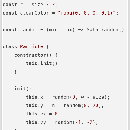
const
 r = size / 
2
const
 clearColor = 
"rgba(0, 0, 0, 0.1)"
;

const
 random = (min, max) => Math.random() *
class
Particle
 {

constructor
() {

this
.
init
();

    }

init
() {

this
.x = random(
0
, w - size);

this
.y = h + random(
0
, 
20
);

this
.vx = 
0
;

this
.vy = random(-
1
, -
2
);
