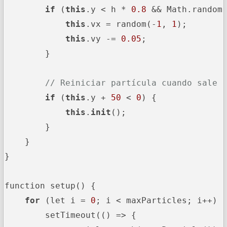
if
 (
this
.y < h * 
0.8
 && Math.random
this
.vx = random(-
1
, 
1
);

this
.vy -= 
0.05
;

        }

// Reiniciar partícula cuando sale 
if
 (
this
.y + 
50
 < 
0
) {

this
.
init
();

        }

    }

}

function setup() {

for
 (let i = 
0
; i < maxParticles; i++) {
        setTimeout(() => {
