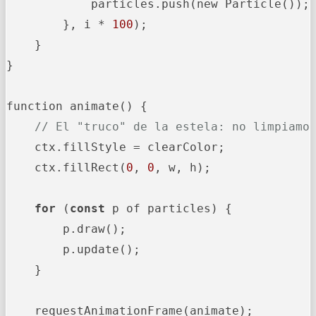
            particles.push(new Particle());

        }, i * 
100
);

    }

}

function animate() {

// El "truco" de la estela: no limpiamo
    ctx.fillStyle = clearColor;

    ctx.fillRect(
0
, 
0
, w, h);

for
 (
const
 p of particles) {

        p.draw();

        p.update();

    }

    requestAnimationFrame(animate);
