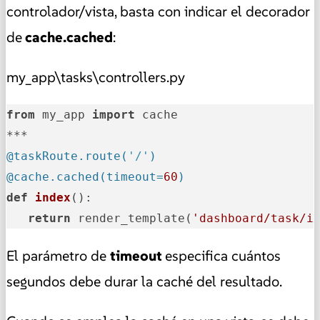
controlador/vista, basta con indicar el decorador
de
cache.cached
:
my_app\tasks\controllers.py
from
 my_app 
import
 cache

@taskRoute.route(
'/'
)
@cache.cached(
timeout=
60
)
def
index
():

return
 render_template(
'dashboard/task/i
El parámetro de
timeout
especifica cuántos
segundos debe durar la caché del resultado.