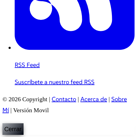
RSS Feed
Suscríbete a nuestro feed RSS
Contacto
Acerca de
Sobre
© 2026 Copyright |
|
|
Mí
|
Versión Movil
Cerrar