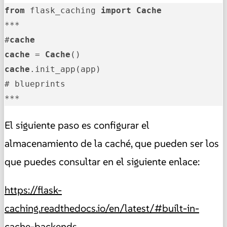
from
 flask_caching 
import
Cache
***

#
cache
cache
 = 
Cache
cache
.init_app(app)

# blueprints

***
El siguiente paso es configurar el
almacenamiento de la caché, que pueden ser los
que puedes consultar en el siguiente enlace:
https://flask-
caching.readthedocs.io/en/latest/#built-in-
cache-backends