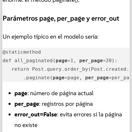
Parámetros page, per_page y error_out
Un ejemplo típico en el modelo sería:
@staticmethod

def all_paginated(
page
=1, 
per_page
=20):

   return Post.query.order_by(Post.created.a
       .paginate(
page
=page, 
per_page
=per_pa
page
: número de página actual
per_page
: registros por página
error_out=False
: evita errores si la página
no existe