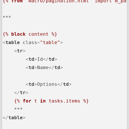
{% 
from
 'macro/pagination.html' import m_pa
***

{% 
block
 content %}
<
table
class
=
"table"
>
<
tr
>
<
td
>
Id
</
td
>
<
td
>
Name
</
td
>
<
td
>
Options
</
td
>
</
tr
>
{% 
for
 t 
in
 tasks.items %}
</
table
>