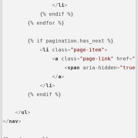
</
li
>
            {% endif %}

        {% endfor %}

        {% if pagination.has_next %}

<
li
class
=
"page-item"
>
<
a
class
=
"page-link"
href
=
"
<
span
aria-hidden
=
"true
</
a
>
</
li
>
        {% endif %}

</
ul
>
</
nav
>