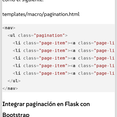
templates/macro/pagination.html
<
nav
>
<
ul
class
=
"pagination"
>
<
li
class
=
"page-item"
>
<
a
class
=
"page-li
<
li
class
=
"page-item"
>
<
a
class
=
"page-li
<
li
class
=
"page-item"
>
<
a
class
=
"page-li
<
li
class
=
"page-item"
>
<
a
class
=
"page-li
<
li
class
=
"page-item"
>
<
a
class
=
"page-li
</
ul
>
</
nav
>
Integrar paginación en Flask con
Bootstrap