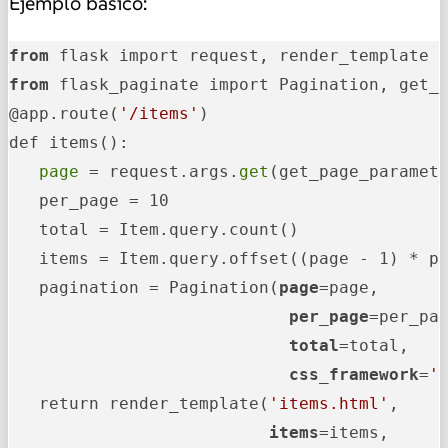
Ejemplo básico:
from
from
 flask_paginate import Pagination, get_p
@app.route(
'/items'
)

def items():

 page 
= request.args.
get
(get_page_paramet
   per_page = 10

   total = Item.query.count()

   items = Item.query.offset((page - 1) * pe
   pagination = Pagination(
page
=page,

per_page
=per_pag
total
=total,

css_framework
=
'
   return render_template(
'items.html'
,

items
=items,
