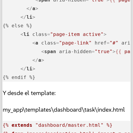
</
a
>
</
li
>
{% else %}

<
li
class
=
"page-item active"
>
<
a
class
=
"page-link"
href
=
"#"
ari
<
span
aria-hidden
=
"true"
>
{{ 
pa
</
a
>
</
li
>
{% endif %}
Y desde el template:
my_app\templates\dashboard\task\index.html
{% 
extends
 "dashboard/master.html" %}