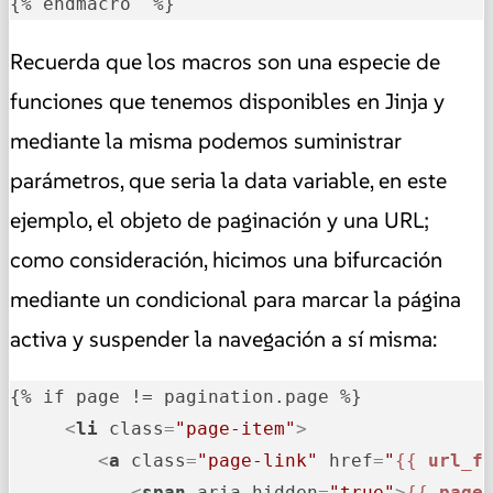
{% endmacro  %}
Recuerda que los macros son una especie de
funciones que tenemos disponibles en Jinja y
mediante la misma podemos suministrar
parámetros, que seria la data variable, en este
ejemplo, el objeto de paginación y una URL;
como consideración, hicimos una bifurcación
mediante un condicional para marcar la página
activa y suspender la navegación a sí misma:
{% if page != pagination.page %}

<
li
class
=
"page-item"
>
<
a
class
=
"page-link"
href
=
"
{{ 
url_f
<
span
aria-hidden
=
"true"
>
{{ 
page