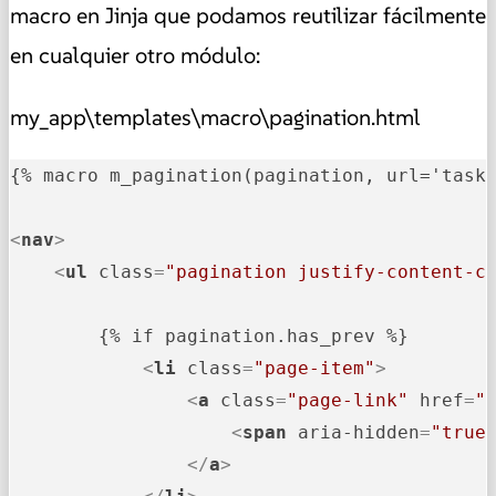
macro en Jinja que podamos reutilizar fácilmente
en cualquier otro módulo:
my_app\templates\macro\pagination.html
{% macro m_pagination(pagination, url='tasks
<
nav
>
<
ul
class
=
"pagination justify-content-c
        {% if pagination.has_prev %}

<
li
class
=
"page-item"
>
<
a
class
=
"page-link"
href
=
"
<
span
aria-hidden
=
"true
</
a
>