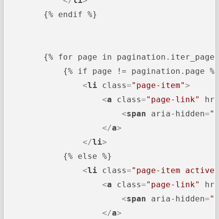
</
li
>
        {% endif %}

        {% for page in pagination.iter_pages
            {% if page != pagination.page %}
<
li
class
=
"page-item"
>
<
a
class
=
"page-link"
hr
<
span
aria-hidden
=
"
</
a
>
</
li
>
            {% else %}

<
li
class
=
"page-item active
<
a
class
=
"page-link"
hr
<
span
aria-hidden
=
"
</
a
>