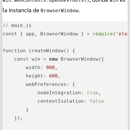
win.webContents.openDevTools()
win
la instancia de
.
BrowserWindow
//
 main.js

const { app, BrowserWindow } = 
require
(
'ele
function createWindow() {

    const win = 
new
 BrowserWindow({

        width: 
800
,

        height: 
600
,

        webPreferences: {

            nodeIntegration: 
true
,

            contextIsolation: 
false
        }

    });
