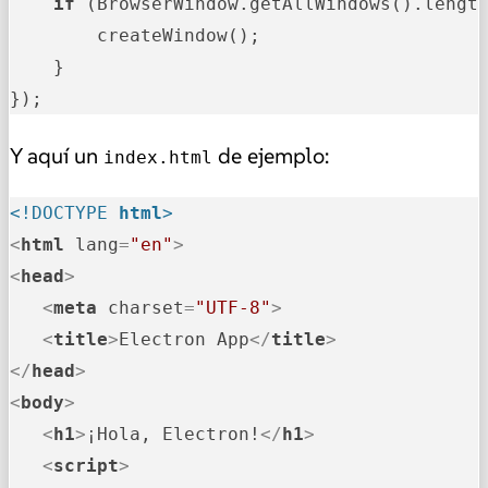
if
 (BrowserWindow.getAllWindows().lengt
        createWindow();

    }

Y aquí un
de ejemplo:
index.html
<!DOCTYPE 
html
>
<
html
lang
=
"en"
>
<
head
>
<
meta
charset
=
"UTF-8"
>
<
title
>
Electron App
</
title
>
</
head
>
<
body
>
<
h1
>
¡Hola, Electron!
</
h1
>
<
script
>