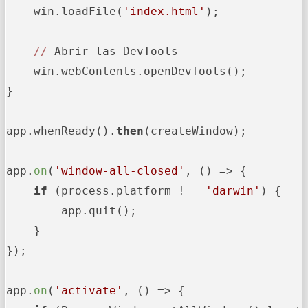
    win.loadFile(
'index.html'
);

//
 Abrir las DevTools

    win.webContents.openDevTools();

}

app.whenReady().
then
(createWindow);

app.
on
(
'window-all-closed'
, 
()
 =>
 {

if
 (process.platform !== 
'darwin'
) {

        app.quit();

    }

});

app.
on
(
'activate'
, 
()
 =>
 {
