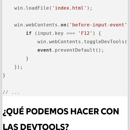
    win.loadFile(
'index.html'
);

    win.webContents.
on
(
'before-input-event'
if
 (input.key === 
'F12'
) {

            win.webContents.toggleDevTools()
event
.preventDefault();

        }

    });

}

// ...
¿QUÉ PODEMOS HACER CON
LAS DEVTOOLS?