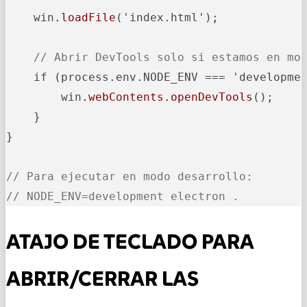
    win
.loadFile
('index.html');

// Abrir DevTools solo si estamos en mo
    if (process.env.NODE_ENV === 'developmen
        win
.webContents
.openDevTools
();

    }

}

// Para ejecutar en modo desarrollo:
// NODE_ENV=development electron .
ATAJO DE TECLADO PARA
ABRIR/CERRAR LAS