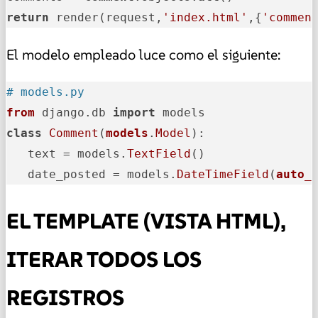
return
 render(request,
'index.html'
,{
'commen
El modelo empleado luce como el siguiente:
# models.py
from
 django.db 
import
class
Comment
(
models
.
Model
):

   text = models.
TextField
()

   date_posted = models.
DateTimeField
(
auto_
EL TEMPLATE (VISTA HTML),
ITERAR TODOS LOS
REGISTROS