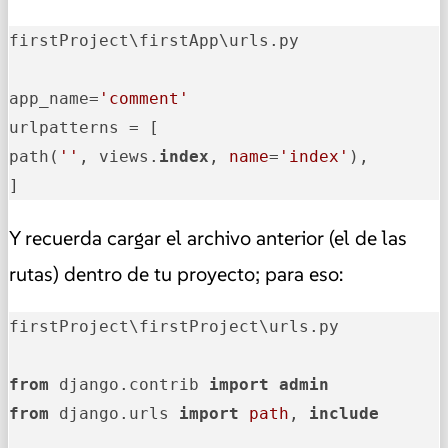
firstProject\firstApp\urls.py

app_name=
'comment'
urlpatterns = [

path(
''
, views.
index
, 
name
=
'index'
),

]
Y recuerda cargar el archivo anterior (el de las
rutas) dentro de tu proyecto; para eso:
firstProject\firstProject\urls.py

from
 django.contrib 
import
admin
from
 django.urls 
import
path
, 
include