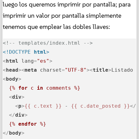
luego los queremos imprimir por pantalla; para
imprimir un valor por pantalla simplemente
tenemos que emplear las dobles llaves:
<!-- templates/index.html -->
<!DOCTYPE 
html
>
<
html
lang
=
"es"
>
<
head
>
<
meta
charset
=
"UTF-8"
>
<
title
>
Listado 
<
body
>
{% 
for
 c 
in
 comments %}
<
div
>
<
p
>
{{ c.text }}
 - 
{{ c.date_posted }}
</
</
div
>
{% 
endfor
 %}
</
body
>