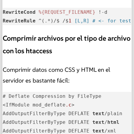
RewriteCond
%{REQUEST_FILENAME}
RewriteRule
 ^(.*)/$ /$
1
 [L,R] # <- for test
Comprimir archivos por el tipo de archivo
con los htaccess
Comprimir datos como CSS y HTML en el
servidor es bastante fácil:
# Deflate Compression by FileType

<IfModule mod_deflate
.c
>

AddOutputFilterByType DEFLATE 
text
/plain

AddOutputFilterByType DEFLATE 
text
/
html
AddOutputFilterByType DEFLATE 
text
/xml
