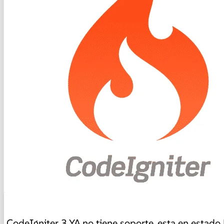
CodeIgniter 3 YA no tiene soporte, esta en estado