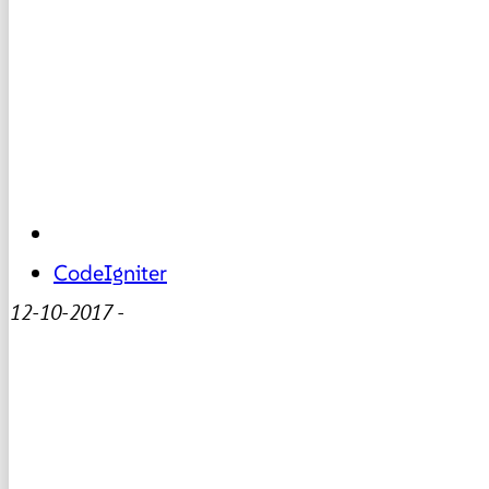
CodeIgniter
12-10-2017
-