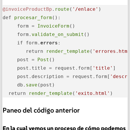
@invoiceProductBp
.
route
(
'/enlace'
)

def 
procesar_form
():

     form = 
InvoiceForm
()

     form.
validate_on_submit
()

     if form.
errors
:

        return 
render_template
(
'errores.htm
     post = 
Post
()

     post.title = request.form[
'title'
]

     post.description = request.form[
'descr
     db.
save
(post)

  return 
render_template
(
'exito.html'
)
Paneo del código anterior
En la cual vemos un proceso de cómo podemos