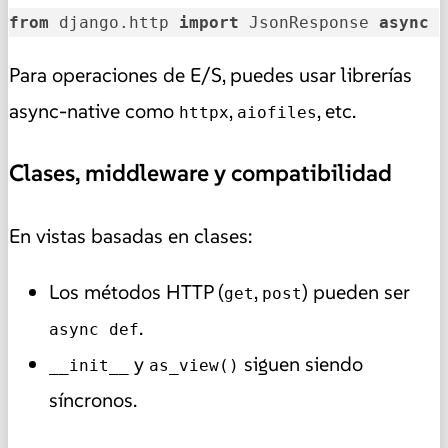
from
 django.http 
import
 JsonResponse 
async
Para operaciones de E/S, puedes usar librerías
async-native como
,
, etc.
httpx
aiofiles
Clases, middleware y compatibilidad
En vistas basadas en clases:
Los métodos HTTP (
,
) pueden ser
get
post
.
async def
y
siguen siendo
__init__
as_view()
síncronos.